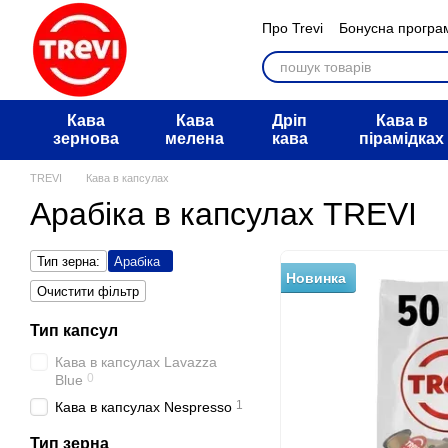
Перейти к основному контенту
Про Trevi
Бонусна програ
Мегарозіграш АТБ
Обмі
Питання та відповіді
Дог
Угода користувача
Блог
Кава
Кава
Дріп
Кава в
зернова
мелена
кава
пірамідках
TREVI
Кава в капсулах
Арабіка в капсулах TREVI
Тип зерна:
Арабіка
Новинка
Очистити фільтр
Тип капсул
Кава в капсулах Lavazza
0
Blue
1
Кава в капсулах Nespresso
Тип зерна