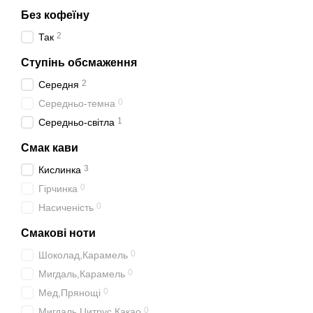
Без кофеїну
2
Так
Ступінь обсмаження
2
Середня
0
Середньо-темна
1
Середньо-світла
Смак кави
3
Кислинка
0
Гірчинка
0
Насиченість
Смакові ноти
0
Шоколад,Карамель
0
Мигдаль,Карамель
0
Мед,Прянощі
0
Мигдаль,Цитрус,Какао