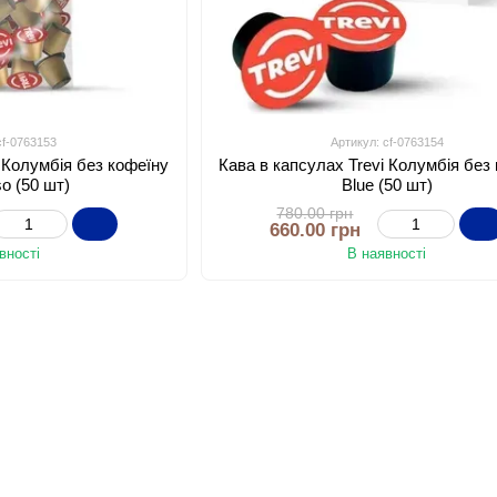
cf-0763153
Артикул: cf-0763154
i Колумбія без кофеїну
Кава в капсулах Trevi Колумбія без
o (50 шт)
Blue (50 шт)
780.00 грн
660.00 грн
вності
В наявності