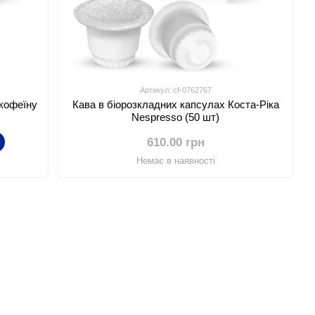
Артикул: cf-0762767
 кофеїну
Кава в біорозкладних капсулах Коста-Ріка
Nespresso (50 шт)
610.00 грн
Немає в наявності