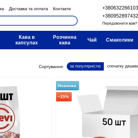
+38063226610
ма
Доставка та оплата
Контакти
н та повернення
+38095289743
овір публічної оферти
Передзвонити вам?
Кава в
Розчинна
Чай
Смаколики
капсулах
кава
за популярністю
спочатку дешев
Сортування:
Новинка
−15%