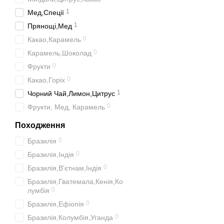
1
Мед,Спеції
1
Прянощі,Мед
0
Какао,Карамель
0
Карамель,Шоколад
0
Фрукти
0
Какао,Горіх
1
Чорний Чай,Лимон,Цитрус
0
Фрукти, Мед, Карамель
Походження
0
Бразилія
0
Бразилія,Індія
0
Бразилія,В'єтнам,Індія
Бразилія,Гватемала,Кенія,Ко
0
лумбія
0
Бразилія,Ефіопія
0
Бразилія,Колумбія,Уганда