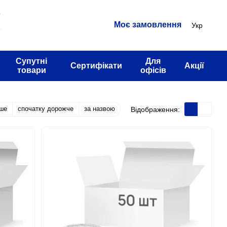
3
Моє замовлення
Укр
2
Супутні
Для
Сертифікати
Акції
товари
офісів
ше
спочатку дорожче
за назвою
Відображення: