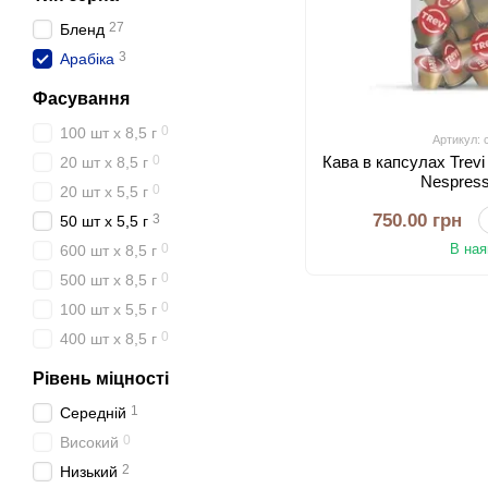
27
Бленд
3
Арабіка
Фасування
0
100 шт х 8,5 г
Артикул: 
0
Кава в капсулах Trev
20 шт х 8,5 г
Nespress
0
20 шт х 5,5 г
750.00 грн
3
50 шт x 5,5 г
0
В ная
600 шт х 8,5 г
0
500 шт х 8,5 г
0
100 шт x 5,5 г
0
400 шт х 8,5 г
Рівень міцності
1
Середній
0
Високий
2
Низький