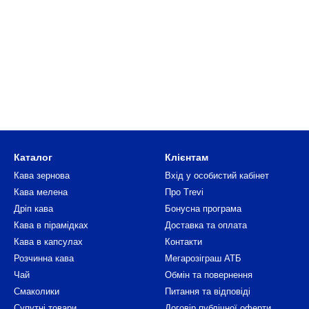
Каталог
Клієнтам
Кава зернова
Вхід у особистий кабінет
Кава мелена
Про Trevi
Дріп кава
Бонусна програма
Кава в пірамідках
Доставка та оплата
Кава в капсулах
Контакти
Розчинна кава
Мегарозіграш АТБ
Чай
Обмін та повернення
Смаколики
Питання та відповіді
Супутні товари
Договір публічної оферти