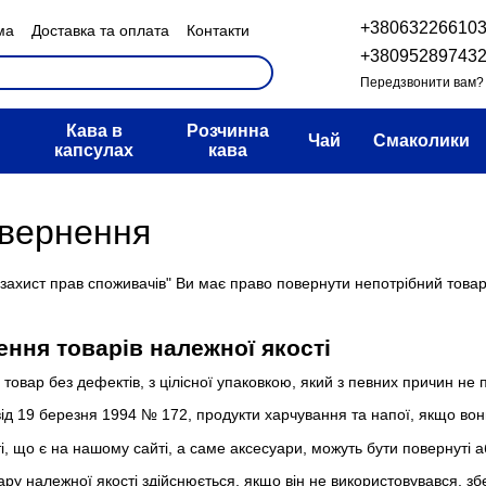
+38063226610
ма
Доставка та оплата
Контакти
н та повернення
+38095289743
овір публічної оферти
Передзвонити вам?
Кава в
Розчинна
Чай
Смаколики
капсулах
кава
овернення
 захист прав споживачів" Ви має право повернути непотрібний товар
ння товарів належної якості
 товар без дефектів, з цілісної упаковкою, який з певних причин не 
ід 19 березня 1994 № 172, продукти харчування та напої, якщо вон
і, що є на нашому сайті, а саме аксесуари, можуть бути повернуті а
у належної якості здійснюється, якщо він не використовувався, збе