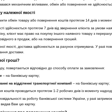
давався механічним впливами, обмін або повернення не здійснюєтьс
у належної якості
ити обмін товару або повернення коштів протягом 14 днів з момен
ті здійснюється протягом 7 днів від звернення клієнта за умови наяв
іну, клієнт має право на покупку іншого наявного товару з перераху
овідного в продаж, або на повернення грошей.
ної якості, доставка здійснюється за рахунок отримувача. У разі по
вання доставки.
вої гроші?
ру, повертаються відповідно до способу оплати за замовлення:
и
– на банківську картку;
анні на відділенні транспортної компанії
– на банківську картку;
я коштів проводиться протягом 1-2 робочих днів із моменту надхо
повідальності за роботу банківської системи України, у разі затримо
 видав Вам цю картку.