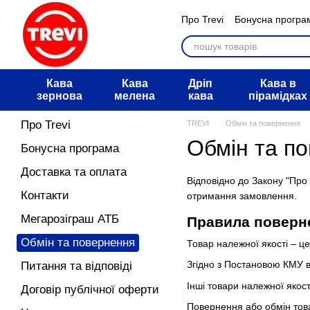
Перейти к основному контенту
Про Trevi
Бонусна програ
Мегарозіграш АТБ
Обмі
Питання та відповіді
Дог
Угода користувача
Блог
Кава
Кава
Дріп
Кава в
зернова
мелена
кава
пірамідках
Про Trevi
TREVI
Обмін та повернення
Обмін та п
Бонусна програма
Доставка та оплата
Відповідно до Закону "Про
Контакти
отримання замовлення.
Мегарозіграш АТБ
Правила поверне
Обмін та повернення
Товар належної якості – це
Згідно з Постановою КМУ в
Питання та відповіді
Інші товари належної якост
Договір публічної оферти
Повернення або обмін товар