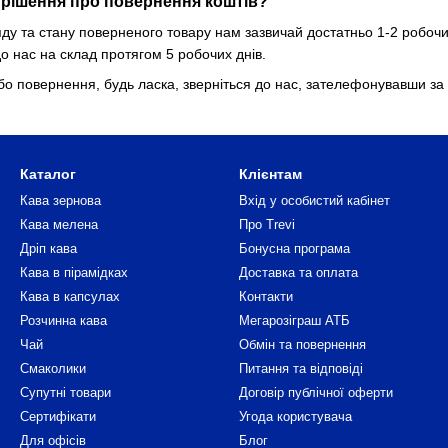
 рішення про повернення коштів?
яду та стану поверненого товару нам зазвичай достатньо 1-2 робоч
о нас на склад протягом 5 робочих днів.
 повернення, будь ласка, зверніться до нас, зателефонувавши за 
Каталог
Клієнтам
Кава зернова
Вхід у особистий кабінет
Кава мелена
Про Trevi
Дріп кава
Бонусна програма
Кава в пірамідках
Доставка та оплата
Кава в капсулах
Контакти
Розчинна кава
Мегарозіграш АТБ
Чай
Обмін та повернення
Смаколики
Питання та відповіді
Супутні товари
Договір публічної оферти
Сертифікати
Угода користувача
Для офісів
Блог