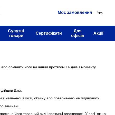
3
Моє замовлення
Укр
2
Супутні
Для
Сертифікати
Акції
товари
офісів
 або обміняти його на інший протягом 14 днів з моменту
підійшов Вам.
и є належної якості, обміну або поверненню не підлягають.
бо замінені.
режено його товарний вид і споживчі властивості. У разі, якщо