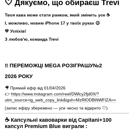
🤍 Дякуємо, що обираєш Trevi
Твоя кава може стати ранком, який змінить усе ☕
І, можливо, новим iPhone 17 у твоїх руках 😉
💛 Успіхів!
З любов'ю, команда Trevi
‼️ ПЕРЕМОЖЦІ MEGA РОЗІГРАШУ№2
2026 РОКУ
🎥 Прямий ефір від 01/04/2026
👉
https://www.instagram.com/reel/DWlcy2fjd0X/?
utm_source=ig_web_copy_link&igsh=MzRlODBiNWFlZA==
(запис ефіру збережено — усе чесно та відкрито 🤍)
☕ Капсульні кавоварки від Capitani+100
капсул Premium Blue виграли :