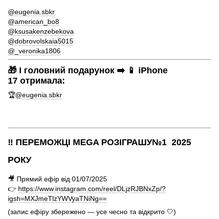
@eugenia.sbkr
@american_bo8
@ksusakenzebekova
@dobrovolskaia5015
@_veronika1806
🎁 І головний подарунок ➡️ 📱 iPhone
17 отримала:
🏆
@eugenia.sbkr
‼️ ПЕРЕМОЖЦІ MEGA РОЗІГРАШУ№1 2025
РОКУ
🎥 Прямий ефір від 01/07/2025
👉
https://www.instagram.com/reel/DLjzRJBNxZp/?
igsh=MXJmeTlzYWVyaTNiNg==
(запис ефіру збережено — усе чесно та відкрито 🤍)