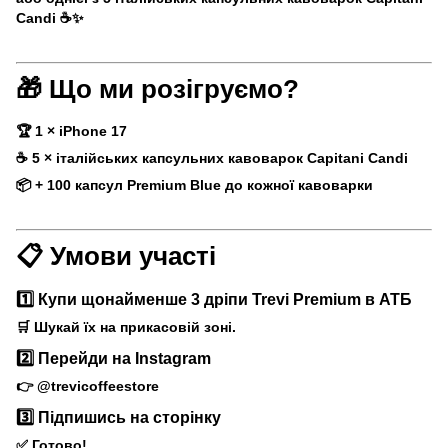
Candi ☕✨
🎁 Що ми розігруємо?
🏆 1 × iPhone 17
☕ 5 × італійських капсульних кавоварок Capitani Candi
📦 + 100 капсул Premium Blue до кожної кавоварки
📋 Умови участі
1️⃣ Купи щонайменше 3 дріпи Trevi Premium в АТБ
🛒 Шукай їх на прикасовій зоні.
2️⃣ Перейди на Instagram
👉 @trevicoffeestore
3️⃣ Підпишись на сторінку
✅ Готово!