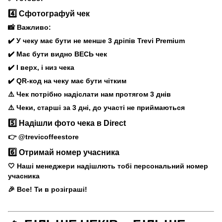
4️⃣ Сфотографуй чек
📸 Важливо:
✔️ У чеку має бути не менше 3 дріпів Trevi Premium
✔️ Має бути видно ВЕСЬ чек
✔️ І верх, і низ чека
✔️ QR-код на чеку має бути чітким
⚠️ Чек потрібно надіслати нам протягом 3 днів
⚠️ Чеки, старші за 3 дні, до участі не приймаються
5️⃣ Надішли фото чека в Direct
👉 @trevicoffeestore
6️⃣ Отримай номер учасника
🤍 Наші менеджери надішлють тобі персональний номер
учасника
🎉 Все! Ти в розіграші!