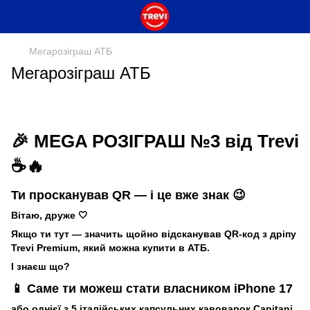
Мегарозіграш АТБ
Мегарозіграш АТБ
🎉 MEGA РОЗІГРАШ №3 від Trevi
☕🔥
Ти просканував QR — і це вже знак 😉
Вітаю, друже 🤍
Якщо ти тут — значить щойно відсканував QR-код з дріпу
Trevi Premium, який можна купити в АТБ.
І знаєш що?
📱 Саме ти можеш стати власником iPhone 17
або однієї з 5 італійських капсульних кавоварок Capitani