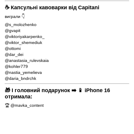
☕ Капсульні кавоварки від Capitani
виграли 👇
@s_molozhenko
@gvapit
@viktoriyakarpenko_
@viktor_shemediuk
@ottomi
@dar_dei
@anastasia_rulevskaia
@kohler779
@nastia_yemelieva
@daria_bndrchk
🎁 І головний подарунок ➡️ 📱 iPhone 16
отримала:
🏆 @mavka_content