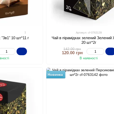
1
7
Артикул: cf-0763139
 "3в1" 10 шт*11 г
Чай в пірамідках зелений Зелений
20 шт*2г
142.00 грн
120.00 грн
вності
В наявності
Новинка