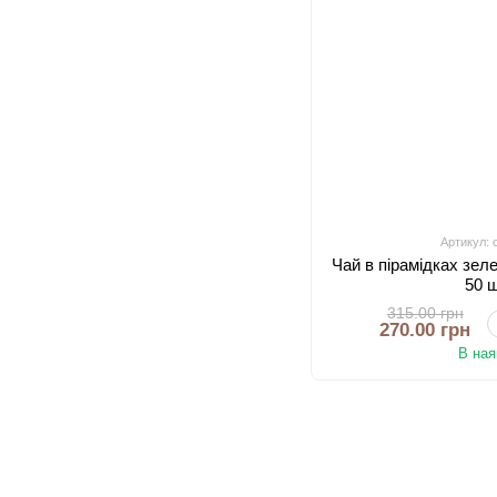
Артикул: 
Чай в пірамідках зе
50 
315.00 грн
270.00 грн
В ная