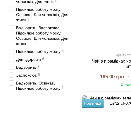
4
чоловіків, Для жінок
Підсилює роботу мозку,
Освіжає, Для чоловіків, Для
3
жінок
Бадьорить, Заспокоює,
Підсилює роботу мозку,
Освіжає, Для чоловіків, Для
1
жінок
4
Підсилює роботу мозку
Артикул: 
6
Для здоров'я
Чай в пірамідках ч
шт
3
Бадьорить
8
Заспокоює
165.00 грн
Бадьорить, Освіжає,
В ная
1
Підсилює роботу мозку
Новинка