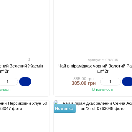
2
4
Артикул: cf-0763045
лений Зелений Жасмін
Чай в пірамідках чорний Золотий Р
шт*2г
шт*2г
385.00 грн
305.00 грн
вності
В наявності
Новинка