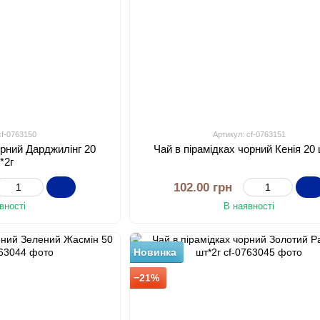
cf-0763150
Артикул: cf-0763151
орний Дарджилінг 20
Чай в пірамідках чорний Кенія 20 
*2г
102.00 грн
вності
В наявності
Новинка
−21%