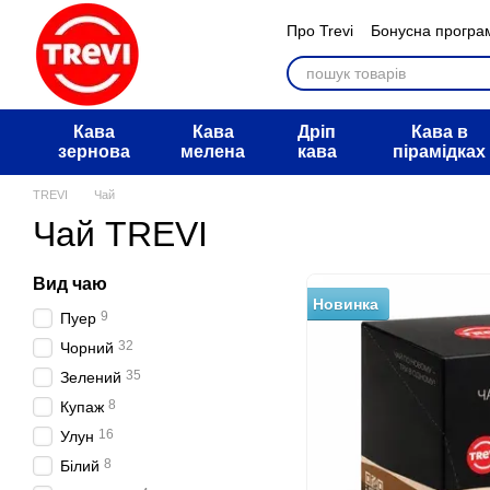
Перейти к основному контенту
Про Trevi
Бонусна програ
Мегарозіграш АТБ
Обмі
Питання та відповіді
Дог
Угода користувача
Блог
Кава
Кава
Дріп
Кава в
зернова
мелена
кава
пірамідках
TREVI
Чай
Чай TREVI
Вид чаю
Новинка
9
Пуер
32
Чорний
35
Зелений
8
Купаж
16
Улун
8
Білий