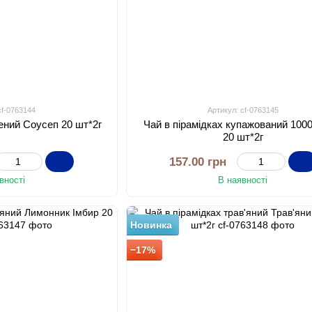
cf-0763144
Артикул: cf-0763145
лений Соусеп 20 шт*2г
Чай в пірамідках купажований 1000 
20 шт*2г
157.00 грн
вності
В наявності
Новинка
−17%