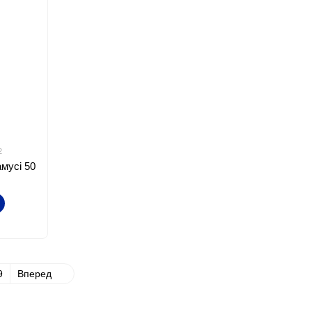
2
мусі 50
9
Вперед