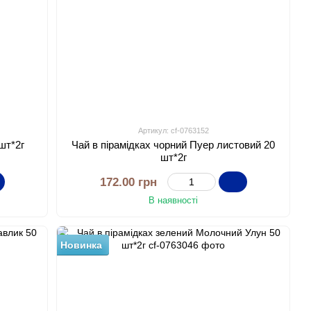
Артикул: cf-0763152
шт*2г
Чай в пірамідках чорний Пуер листовий 20
шт*2г
172.00 грн
В наявності
Новинка