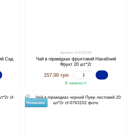
Артикул: cf-0763149
ний Сад
Чай в пірамідках фруктовий Нахабний
Фрукт 20 шт*2г
157.00 грн
В наявності
Новинка