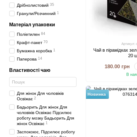
35
Дрібнолистовий
1
Гранули/Розчинний
Матеріал упаковки
84
Поліетилен
70
Крафт-пакет
Артикул: 
Чай в пірамідках з
1
Бумажна коробка
20 
14
Паперова
180.00 грн
Властивості чаю
В ная
Для жінок Для чоловіків
Новинка
2
Освіжає
Бадьорить Для жінок Для
чоловіків Освіжає Підсилює
роботу мозку Бадьорить Для
1
жінок Освіжає
Заспокоює, Підсилює роботу