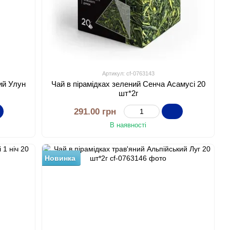
Артикул: cf-0763143
ий Улун
Чай в пірамідках зелений Сенча Асамусі 20
шт*2г
291.00 грн
В наявності
Новинка