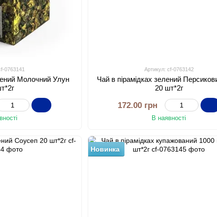
cf-0763141
Артикул: cf-0763142
елений Молочний Улун
Чай в пірамідках зелений Персиков
шт*2г
20 шт*2г
172.00 грн
вності
В наявності
Новинка