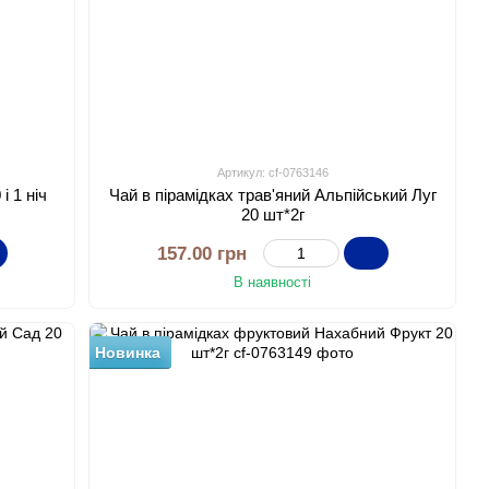
Артикул: cf-0763146
і 1 ніч
Чай в пірамідках трав'яний Альпійський Луг
20 шт*2г
157.00 грн
В наявності
Новинка