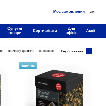
3
Моє замовлення
Укр
2
Супутні
Для
Сертифікати
Акції
товари
офісів
ше
спочатку дорожче
за назвою
Відображення:
Новинка