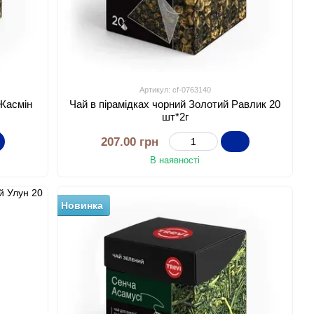
Артикул: cf-0763140
 Жасмін
Чай в пірамідках чорний Золотий Равлик 20
шт*2г
207.00 грн
В наявності
Новинка