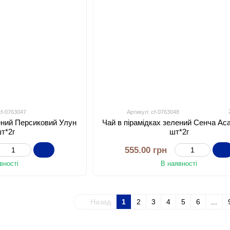
cf-0763047
Артикул: cf-0763048
лений Персиковий Улун
Чай в пірамідках зелений Сенча Аса
шт*2г
шт*2г
555.00 грн
вності
В наявності
Назад
1
2
3
4
5
6
...