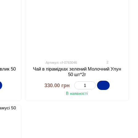
2
Артикул: cf-0763046
авлик 50
Чай в пірамідках зелений Молочний Улун
50 шт*2г
330.00 грн
В наявності