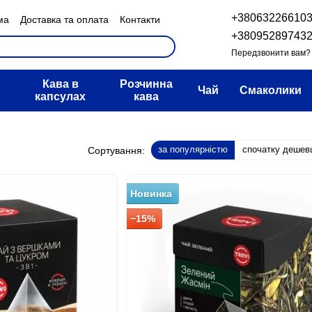
+38063226610
ма
Доставка та оплата
Контакти
н та повернення
+38095289743
овір публічної оферти
Передзвонити вам?
Кава в
Розчинна
Чай
Смаколики
капсулах
кава
за популярністю
спочатку дешев
Сортування:
Новинка
−15%