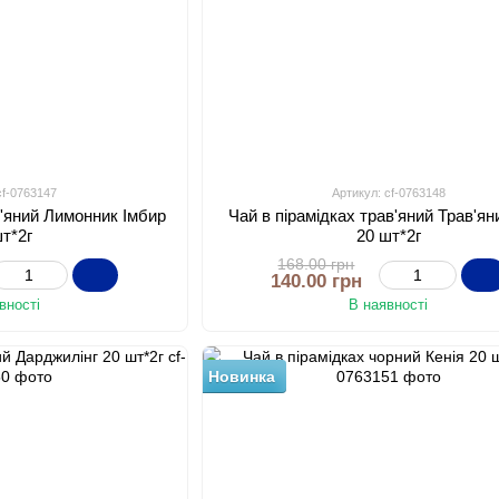
cf-0763147
Артикул: cf-0763148
в'яний Лимонник Імбир
Чай в пірамідках трав'яний Трав'я
шт*2г
20 шт*2г
168.00 грн
140.00 грн
вності
В наявності
Новинка