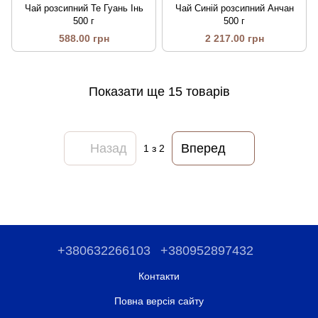
Чай розсипний Те Гуань Інь
Чай Синій розсипний Анчан
500 г
500 г
588.00 грн
2 217.00 грн
Показати ще 15 товарів
Назад
Вперед
1
з 2
+380632266103
+380952897432
Контакти
Повна версія сайту