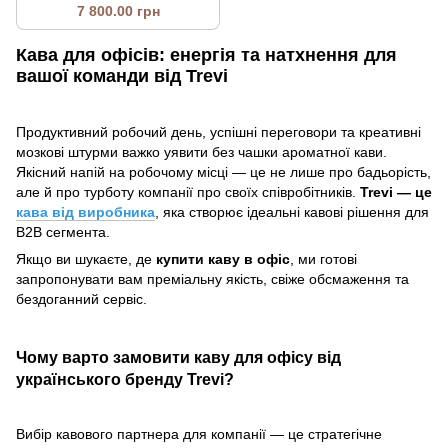
Capitani "Skycap"
7 800.00 грн
Кава для офісів: енергія та натхнення для
вашої команди від Trevi
Продуктивний робочий день, успішні переговори та креативні
мозкові штурми важко уявити без чашки ароматної кави.
Якісний напій на робочому місці — це не лише про бадьорість,
але й про турботу компанії про своїх співробітників.
Trevi — це
кава від виробника
, яка створює ідеальні кавові рішення для
B2B сегмента.
Якщо ви шукаєте, де
купити каву в офіс
, ми готові
запропонувати вам преміальну якість, свіже обсмаження та
бездоганний сервіс.
Чому варто замовити каву для офісу від
українського бренду Trevi?
Вибір кавового партнера для компанії — це стратегічне