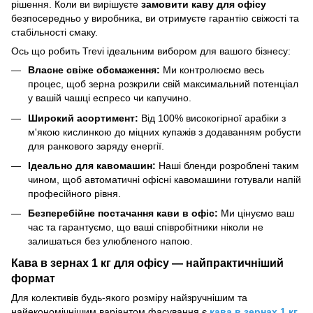
рішення. Коли ви вирішуєте
замовити каву для офісу
безпосередньо у виробника, ви отримуєте гарантію свіжості та
стабільності смаку.
Ось що робить Trevi ідеальним вибором для вашого бізнесу:
Власне свіже обсмаження:
Ми контролюємо весь
процес, щоб зерна розкрили свій максимальний потенціал
у вашій чашці еспресо чи капучино.
Широкий асортимент:
Від 100% високогірної арабіки з
м'якою кислинкою до міцних купажів з додаванням робусти
для ранкового заряду енергії.
Ідеально для кавомашин:
Наші бленди розроблені таким
чином, щоб автоматичні офісні кавомашини готували напій
професійного рівня.
Безперебійне постачання кави в офіс:
Ми цінуємо ваш
час та гарантуємо, що ваші співробітники ніколи не
залишаться без улюбленого напою.
Кава в зернах 1 кг для офісу — найпрактичніший
формат
Для колективів будь-якого розміру найзручнішим та
найекономічнішим варіантом фасування є
кава в зернах 1 кг