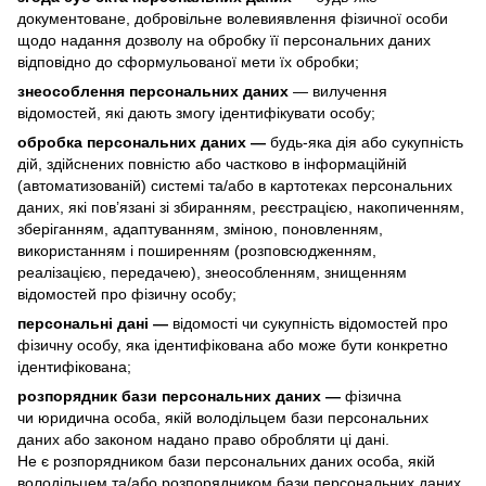
документоване, добровільне волевиявлення фізичної особи
щодо надання дозволу на обробку її персональних даних
відповідно до сформульованої мети їх обробки;
знеособлення персональних даних
— вилучення
відомостей, які дають змогу ідентифікувати особу;
обробка персональних даних —
будь-яка дія або сукупність
дій, здійснених повністю або частково в інформаційній
(автоматизованій) системі та/або в картотеках персональних
даних, які пов’язані зі збиранням, реєстрацією, накопиченням,
зберіганням, адаптуванням, зміною, поновленням,
використанням і поширенням (розповсюдженням,
реалізацією, передачею), знеособленням, знищенням
відомостей про фізичну особу;
персональні дані —
відомості чи сукупність відомостей про
фізичну особу, яка ідентифікована або може бути конкретно
ідентифікована;
розпорядник бази персональних даних —
фізична
чи юридична особа, якій володільцем бази персональних
даних або законом надано право обробляти ці дані.
Не є розпорядником бази персональних даних особа, якій
володільцем та/або розпорядником бази персональних даних