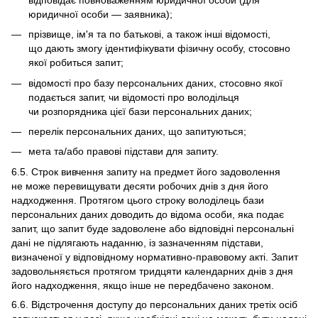
юридичної особи — заявника);
прізвище, ім'я та по батькові, а також інші відомості,
що дають змогу ідентифікувати фізичну особу, стосовно
якої робиться запит;
відомості про базу персональних даних, стосовно якої
подається запит, чи відомості про володільця
чи розпорядника цієї бази персональних даних;
перелік персональних даних, що запитуються;
мета та/або правові підстави для запиту.
6.5. Строк вивчення запиту на предмет його задоволення
не може перевищувати десяти робочих днів з дня його
надходження. Протягом цього строку володілець бази
персональних даних доводить до відома особи, яка подає
запит, що запит буде задоволене або відповідні персональні
дані не підлягають наданню, із зазначенням підстави,
визначеної у відповідному нормативно-правовому акті. Запит
задовольняється протягом тридцяти календарних днів з дня
його надходження, якщо інше не передбачено законом.
6.6. Відстрочення доступу до персональних даних третіх осіб