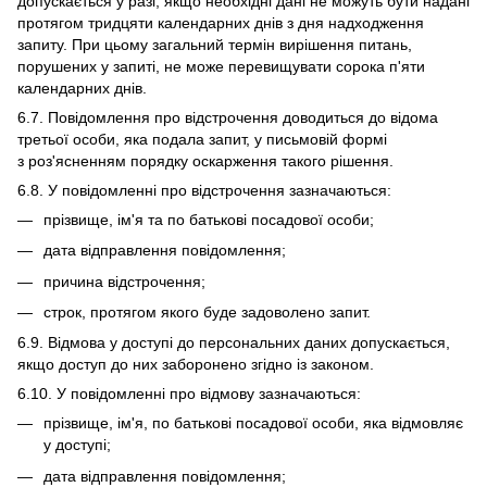
допускається у разі, якщо необхідні дані не можуть бути надані
протягом тридцяти календарних днів з дня надходження
запиту. При цьому загальний термін вирішення питань,
порушених у запиті, не може перевищувати сорока п'яти
календарних днів.
6.7. Повідомлення про відстрочення доводиться до відома
третьої особи, яка подала запит, у письмовій формі
з роз'ясненням порядку оскарження такого рішення.
6.8. У повідомленні про відстрочення зазначаються:
прізвище, ім'я та по батькові посадової особи;
дата відправлення повідомлення;
причина відстрочення;
строк, протягом якого буде задоволено запит.
6.9. Відмова у доступі до персональних даних допускається,
якщо доступ до них заборонено згідно із законом.
6.10. У повідомленні про відмову зазначаються:
прізвище, ім'я, по батькові посадової особи, яка відмовляє
у доступі;
дата відправлення повідомлення;