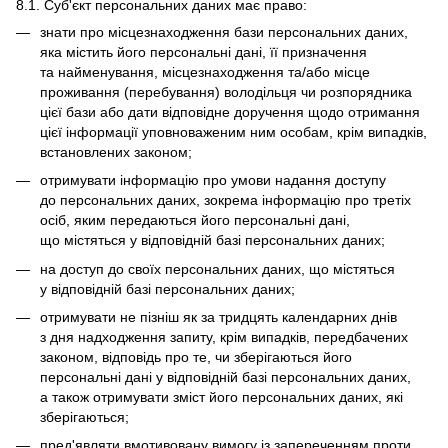
8.1. Суб'єкт персональних даних має право:
знати про місцезнаходження бази персональних даних,
яка містить його персональні дані, її призначення
та найменування, місцезнаходження та/або місце
проживання (перебування) володільця чи розпорядника
цієї бази або дати відповідне доручення щодо отримання
цієї інформації уповноваженим ним особам, крім випадків,
встановлених законом;
отримувати інформацію про умови надання доступу
до персональних даних, зокрема інформацію про третіх
осіб, яким передаються його персональні дані,
що містяться у відповідній базі персональних даних;
на доступ до своїх персональних даних, що містяться
у відповідній базі персональних даних;
отримувати не пізніш як за тридцять календарних днів
з дня надходження запиту, крім випадків, передбачених
законом, відповідь про те, чи зберігаються його
персональні дані у відповідній базі персональних даних,
а також отримувати зміст його персональних даних, які
зберігаються;
пред'являти вмотивовану вимогу із запереченням проти