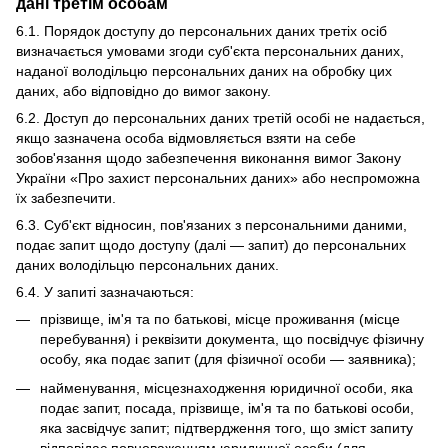
дані третім особам
6.1. Порядок доступу до персональних даних третіх осіб
визначається умовами згоди суб'єкта персональних даних,
наданої володільцю персональних даних на обробку цих
даних, або відповідно до вимог закону.
6.2. Доступ до персональних даних третій особі не надається,
якщо зазначена особа відмовляється взяти на себе
зобов'язання щодо забезпечення виконання вимог Закону
України «Про захист персональних даних» або неспроможна
їх забезпечити.
6.3. Суб'єкт відносин, пов'язаних з персональними даними,
подає запит щодо доступу (далі — запит) до персональних
даних володільцю персональних даних.
6.4. У запиті зазначаються:
прізвище, ім'я та по батькові, місце проживання (місце
перебування) і реквізити документа, що посвідчує фізичну
особу, яка подає запит (для фізичної особи — заявника);
найменування, місцезнаходження юридичної особи, яка
подає запит, посада, прізвище, ім'я та по батькові особи,
яка засвідчує запит; підтвердження того, що зміст запиту
відповідає повноваженням юридичної особи (для