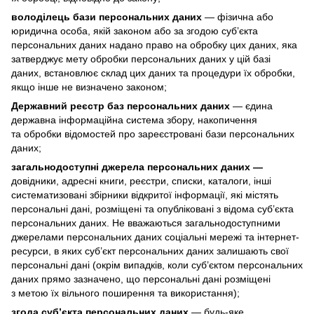
володілець бази персональних даних
— фізична або
юридична особа, якій законом або за згодою суб’єкта
персональних даних надано право на обробку цих даних, яка
затверджує мету обробки персональних даних у цій базі
даних, встановлює склад цих даних та процедури їх обробки,
якщо інше не визначено законом;
Державний реєстр баз персональних даних
— єдина
державна інформаційна система збору, накопичення
та обробки відомостей про зареєстровані бази персональних
даних;
загальнодоступні джерела персональних даних —
довідники, адресні книги, реєстри, списки, каталоги, інші
систематизовані збірники відкритої інформації, які містять
персональні дані, розміщені та опубліковані з відома суб’єкта
персональних даних. Не вважаються загальнодоступними
джерелами персональних даних соціальні мережі та інтернет-
ресурси, в яких суб’єкт персональних даних залишають свої
персональні дані (окрім випадків, коли суб’єктом персональних
даних прямо зазначено, що персональні дані розміщені
з метою їх вільного поширення та використання);
згода суб’єкта персональних даних
— будь-яке