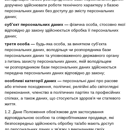
доручено здійснювати роботи технічного характеру з базою
персональних даних без доступу до змісту персональних
даних;
суб’єкт персональних даних —
фізична особа, стосовно якої
відповідно до закону здійснюється обробка її персональних
даних;
третя особа —
будь-яка особа, за винятком суб’єкта
персональних даних, володільця чи розпорядника бази
персональних даних та уповноваженого державного органу
з питань захисту персональних даних, якій володільцем
чи розпорядником бази персональних даних здійснюється
передача персональних даних відповідно до закону;
особливі категорії даних —
персональні дані про расове
або етнічне походження, політичні, релігійні або світоглядні
переконання, членство в політичних партіях та професійних
спілках, а також даних, що стосуються здоров’я чи статевого
життя.
1.2. Дане Положення обов’язкове для застосування
відповідальною особою та співробітниками продавця, які
безпосередньо здійснюють обробку та/або мають доступ
до персональних даних у зв’язку з виконанням своїх