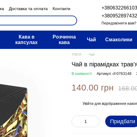
+38063226610
ма
Доставка та оплата
Контакти
н та повернення
+38095289743
овір публічної оферти
Передзвонити вам?
Кава в
Розчинна
Чай
Смаколики
капсулах
кава
TREVI
Чай
Чай в пірамідках трав
В наявності
Артикул: cf-0763148
140.00 грн
168.0
Увійти
для відображення накоп
%
Придбати