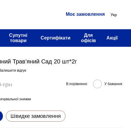
3
Моє замовлення
Укр
2
Супутні
Для
Сертифікати
Акції
товари
офісів
'яний Трав'яний Сад 20 шт*2г
Залишити відгук
0 грн
В порівнянні
У бажання
ичувальної знижки
Швидке замовлення