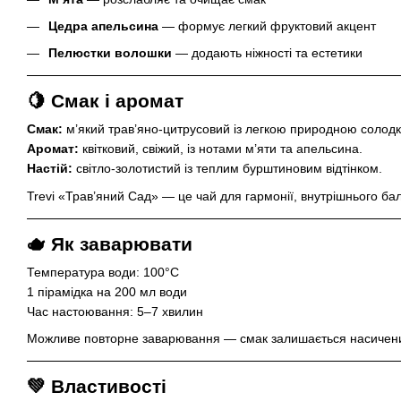
Цедра апельсина
— формує легкий фруктовий акцент
Пелюстки волошки
— додають ніжності та естетики
🍋 Смак і аромат
Смак:
м’який трав’яно-цитрусовий із легкою природною солодк
Аромат:
квітковий, свіжий, із нотами м’яти та апельсина.
Настій:
світло-золотистий із теплим бурштиновим відтінком.
Trevi «Трав’яний Сад» — це чай для гармонії, внутрішнього ба
🫖 Як заварювати
Температура води: 100°C
1 пірамідка на 200 мл води
Час настоювання: 5–7 хвилин
Можливе повторне заварювання — смак залишається насичен
💚 Властивості