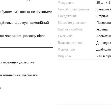
Фасування
20 шт x 2
Спосіб приготування
Заварюва
ойбушем, м’ятою та цитрусовими
Походження
Африка
відтінками формує гармонійний
Матеріал упаковки
Паперова
Країна виробник
Україна
ого чаювання, релаксу після
Смак чаю
Ароматни
Властивості чаю
Для здор
Форма чаю
Дрібноли
Вид чаю
Чай в пір
т пірамідки дозволяє
ра апельсина, пелюстки
и