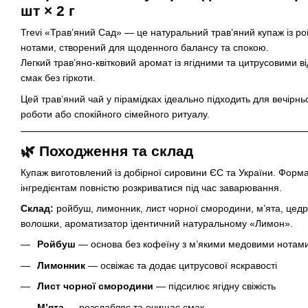
шт × 2 г
Trevi «Трав’яний Сад» — це натуральний трав’яний купаж із р
нотами, створений для щоденного балансу та спокою.
Легкий трав’яно-квітковий аромат із ягідними та цитрусовими 
смак без гіркоти.
Цей трав’яний чай у пірамідках ідеально підходить для вечірнь
роботи або спокійного сімейного ритуалу.
🌿 Походження та склад
Купаж виготовлений із добірної сировини ЄС та України. Форма
інгредієнтам повністю розкриватися під час заварювання.
Склад:
ройбуш, лимонник, лист чорної смородини, м’ята, цед
волошки, ароматизатор ідентичний натуральному «Лимон».
Ройбуш
— основа без кофеїну з м’якими медовими нотам
Лимонник
— освіжає та додає цитрусової яскравості
Лист чорної смородини
— підсилює ягідну свіжість
М’ята
— розслабляє та очищає смак