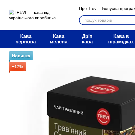
Перейти к основному контенту
Про Trevi
Бонусна програ
Мегарозіграш АТБ
Обмі
Питання та відповіді
Дог
Угода користувача
Блог
Кава
Кава
Дріп
Кава в
зернова
мелена
кава
пірамідках
Новинка
−17%