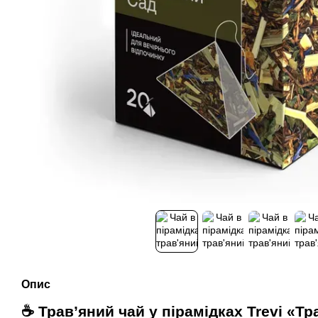
Опис
☕ Трав’яний чай у пірамідках Trevi «Т