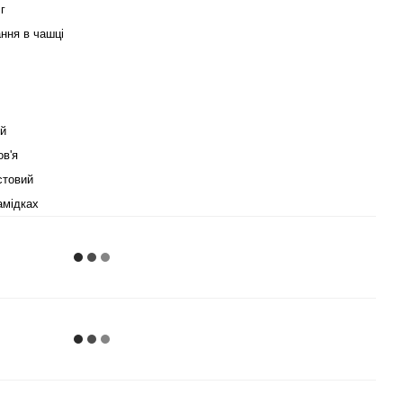
 г
ння в чашці
й
ов'я
стовий
амідках