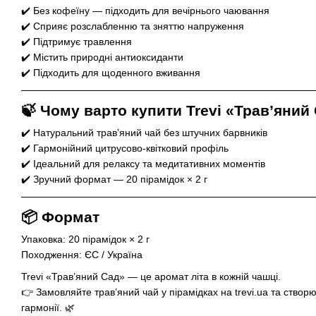
✔️ Без кофеїну — підходить для вечірнього чаювання
✔️ Сприяє розслабленню та зняттю напруження
✔️ Підтримує травлення
✔️ Містить природні антиоксиданти
✔️ Підходить для щоденного вживання
🍃 Чому варто купити Trevi «Трав’яний
✔️ Натуральний трав’яний чай без штучних барвників
✔️ Гармонійний цитрусово-квітковий профіль
✔️ Ідеальний для релаксу та медитативних моментів
✔️ Зручний формат — 20 пірамідок × 2 г
📦 Формат
Упаковка: 20 пірамідок × 2 г
Походження: ЄС / Україна
Trevi «Трав’яний Сад» — це аромат літа в кожній чашці.
👉 Замовляйте трав’яний чай у пірамідках на trevi.ua та ство
гармонії. 🌿