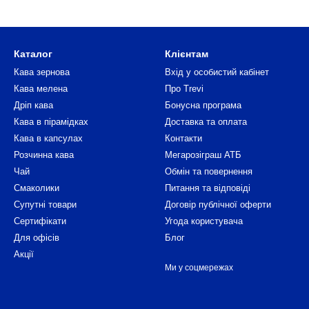
Каталог
Клієнтам
Кава зернова
Вхід у особистий кабінет
Кава мелена
Про Trevi
Дріп кава
Бонусна програма
Кава в пірамідках
Доставка та оплата
Кава в капсулах
Контакти
Розчинна кава
Мегарозіграш АТБ
Чай
Обмін та повернення
Смаколики
Питання та відповіді
Супутні товари
Договір публічної оферти
Сертифікати
Угода користувача
Для офісів
Блог
Акції
Ми у соцмережах