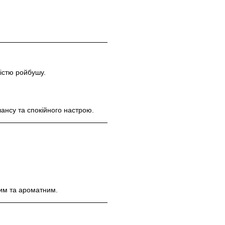
істю ройбушу.
лансу та спокійного настрою.
им та ароматним.