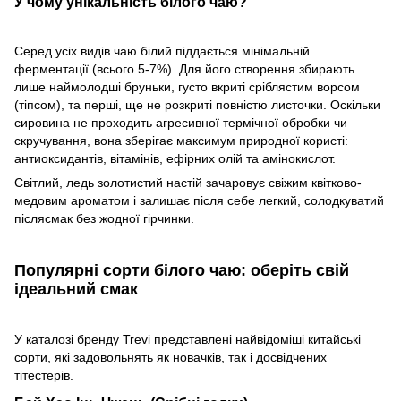
У чому унікальність білого чаю?
Серед усіх видів чаю білий піддається мінімальній
ферментації (всього 5-7%). Для його створення збирають
лише наймолодші бруньки, густо вкриті сріблястим ворсом
(тіпсом), та перші, ще не розкриті повністю листочки. Оскільки
сировина не проходить агресивної термічної обробки чи
скручування, вона зберігає максимум природної користі:
антиоксидантів, вітамінів, ефірних олій та амінокислот.
Світлий, ледь золотистий настій зачаровує свіжим квітково-
медовим ароматом і залишає після себе легкий, солодкуватий
післясмак без жодної гірчинки.
Популярні сорти білого чаю: оберіть свій
ідеальний смак
У каталозі бренду Trevi представлені найвідоміші китайські
сорти, які задовольнять як новачків, так і досвідчених
тітестерів.