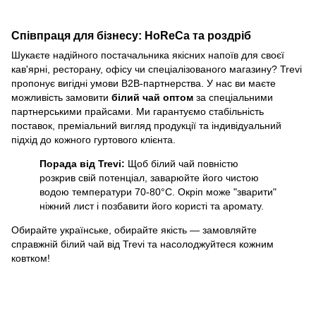
Співпраця для бізнесу: HoReCa та роздріб
Шукаєте надійного постачальника якісних напоїв для своєї
кав'ярні, ресторану, офісу чи спеціалізованого магазину? Trevi
пропонує вигідні умови B2B-партнерства. У нас ви маєте
можливість замовити
білий чай оптом
за спеціальними
партнерськими прайсами. Ми гарантуємо стабільність
поставок, преміальний вигляд продукції та індивідуальний
підхід до кожного гуртового клієнта.
Порада від Trevi:
Щоб білий чай повністю
розкрив свій потенціал, заварюйте його чистою
водою температури 70-80°C. Окріп може "зварити"
ніжний лист і позбавити його користі та аромату.
Обирайте українське, обирайте якість — замовляйте
справжній білий чай від Trevi та насолоджуйтеся кожним
ковтком!