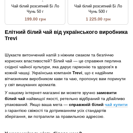
1
Чай білий розсипний Бі Ло
Чай білий розсипний Бі Ло
Чунь 50 г
Чунь 500 г
199.00 грн
1 225.00 грн
Елітний білий чай від українського виробника
Trevi
Шукаєте витончений напій з ніжним смаком та безліччю
корисних властивостей? Білий чай — це справжня перлина
східної чайної культури, яка дарує гармонію та здоров'я в
кожній чашці. Українська компанія
Trevi
, що є надійним
вітчизняним виробником кави та чаю, пропонує вам поринути
у світ вишуканих ароматів.
У нашому інтернет-магазині ви можете зручно
замовити
білий чай
найвищої якості, ретельно відібраний та дбайливо
упакований. Якщо ваша мета —
справжній білий
чай купити
з гарантією свіжості та дотриманням усіх стандартів
зберігання, ви потрапили за правильною адресою.