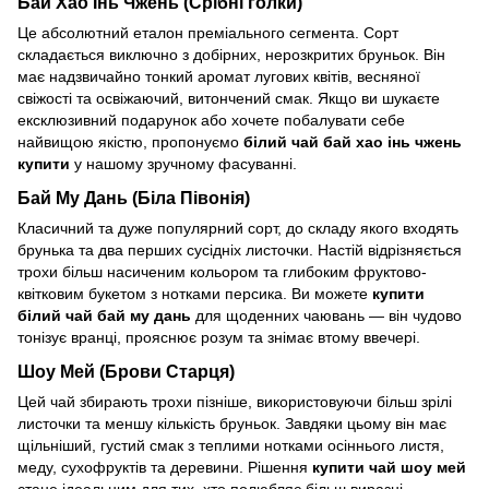
Бай Хао Інь Чжень (Срібні голки)
Це абсолютний еталон преміального сегмента. Сорт
складається виключно з добірних, нерозкритих бруньок. Він
має надзвичайно тонкий аромат лугових квітів, весняної
свіжості та освіжаючий, витончений смак. Якщо ви шукаєте
ексклюзивний подарунок або хочете побалувати себе
найвищою якістю, пропонуємо
білий чай бай хао інь чжень
купити
у нашому зручному фасуванні.
Бай Му Дань (Біла Півонія)
Класичний та дуже популярний сорт, до складу якого входять
брунька та два перших сусідніх листочки. Настій відрізняється
трохи більш насиченим кольором та глибоким фруктово-
квітковим букетом з нотками персика. Ви можете
купити
білий чай бай му дань
для щоденних чаювань — він чудово
тонізує вранці, прояснює розум та знімає втому ввечері.
Шоу Мей (Брови Старця)
Цей чай збирають трохи пізніше, використовуючи більш зрілі
листочки та меншу кількість бруньок. Завдяки цьому він має
щільніший, густий смак з теплими нотками осіннього листя,
меду, сухофруктів та деревини. Рішення
купити чай шоу мей
стане ідеальним для тих, хто полюбляє більш виразні,