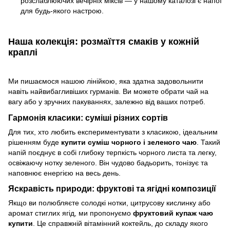
розслаблюючих вечірніх міксів — у нашому каталозі є напої
для будь-якого настрою.
Наша колекція: розмаїття смаків у кожній
краплі
Ми пишаємося нашою лінійкою, яка здатна задовольнити
навіть найвибагливіших гурманів. Ви можете обрати чай на
вагу або у зручних пакуваннях, залежно від ваших потреб.
Гармонія класики: суміші різних сортів
Для тих, хто любить експериментувати з класикою, ідеальним
рішенням буде
купити суміш чорного і зеленого чаю
. Такий
напій поєднує в собі глибоку терпкість чорного листа та легку,
освіжаючу нотку зеленого. Він чудово бадьорить, тонізує та
наповнює енергією на весь день.
Яскравість природи: фруктові та ягідні композиції
Якщо ви полюбляєте солодкі нотки, цитрусову кислинку або
аромат стиглих ягід, ми пропонуємо
фруктовий купаж чаю
купити
. Це справжній вітамінний коктейль, до складу якого