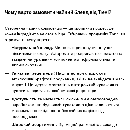
Чому варто замовити чайний бленд від Trevi?
Створення чайних композицій — це кропіткий процес, де
кожен інгредієнт має своє місце. Обираючи продукцію Trevi, ви
отримуєте низку переваг:
Натуральний склад:
Ми не використовуємо штучних
підсилювачів смаку. Усі аромати розкриваються виключно
завдяки натуральним компонентам, ефірним оліям та
якісній сировині.
Унікальні рецептури:
Наші тітестери створюють
ексклюзивні крафтові поєднання, які ви не знайдете в мас-
маркеті. Це чудова можливість
авторський купаж чаю
купити
та здивувати свої смакові рецептори.
Доступність та чесність:
Оскільки ми є безпосереднім
виробником, на будь-який
купаж чаю ціна
залишається
максимально вигідною та без зайвих націнок від
посередників.
Широкий асортимент:
Від міцної ранкової класики до