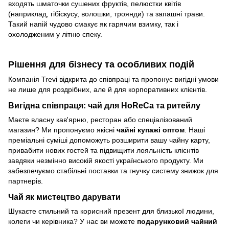
входять шматочки сушених фруктів, пелюстки квітів
(наприклад, гібіскусу, волошки, троянди) та запашні трави.
Такий напій чудово смакує як гарячим взимку, так і
охолодженим у літню спеку.
Рішення для бізнесу та особливих подій
Компанія Trevi відкрита до співпраці та пропонує вигідні умови
не лише для роздрібних, але й для корпоративних клієнтів.
Вигідна співпраця: чай для HoReCa та ритейлу
Маєте власну кав'ярню, ресторан або спеціалізований
магазин? Ми пропонуємо якісні
чайні купажі оптом
. Наші
преміальні суміші допоможуть розширити вашу чайну карту,
привабити нових гостей та підвищити лояльність клієнтів
завдяки незмінно високій якості українського продукту. Ми
забезпечуємо стабільні поставки та гнучку систему знижок для
партнерів.
Чай як мистецтво дарувати
Шукаєте стильний та корисний презент для близької людини,
колеги чи керівника? У нас ви можете
подарунковий чайний