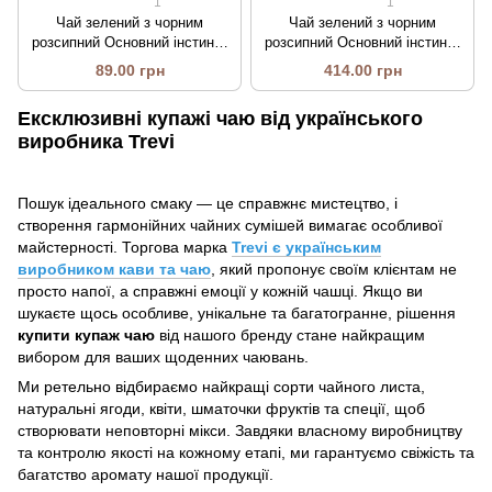
1
1
Чай зелений з чорним
Чай зелений з чорним
розсипний Основний інстинкт
розсипний Основний інстинкт
50 г
500 г
89.00 грн
414.00 грн
Ексклюзивні купажі чаю від українського
виробника Trevi
Пошук ідеального смаку — це справжнє мистецтво, і
створення гармонійних чайних сумішей вимагає особливої
майстерності. Торгова марка
Trevi є українським
виробником кави та чаю
, який пропонує своїм клієнтам не
просто напої, а справжні емоції у кожній чашці. Якщо ви
шукаєте щось особливе, унікальне та багатогранне, рішення
купити купаж чаю
від нашого бренду стане найкращим
вибором для ваших щоденних чаювань.
Ми ретельно відбираємо найкращі сорти чайного листа,
натуральні ягоди, квіти, шматочки фруктів та спеції, щоб
створювати неповторні мікси. Завдяки власному виробництву
та контролю якості на кожному етапі, ми гарантуємо свіжість та
багатство аромату нашої продукції.