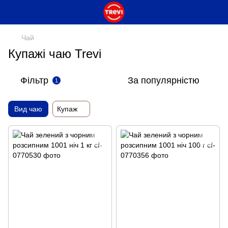
Чай
Купажі чаю Trevi
Фільтр
За популярністю
1
Вид чаю
Купаж