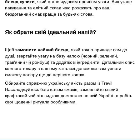
бленд купити
, який стане чудовим проявом уваги. Вишукане
пакування та елітний склад чаю розкажуть про ваш
бездоганний смак краще за будь-які слова.
Як обрати свій ідеальний напій?
Щоб
замовити чайний бленд
, який точно припаде вам до
душі, звертайте увагу на базу напою (чорний, зелений,
трав'яний чи ройбуш) та додаткові інгредієнти. Детальний опис
кожного товару в нашому каталозі допоможе вам уявити
смакову палітру ще до першого ковтка.
Обирайте справжню українську якість разом із Trevi!
Насолоджуйтесь багатством смаків, замовляйте свіжий
крафтовий чай зі швидкою доставкою по всій Україні та робіть
свої щоденні ритуали особливими.