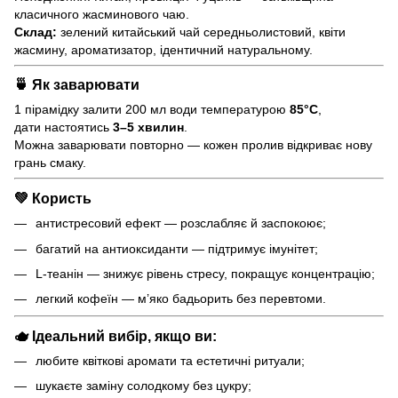
класичного жасминового чаю.
Склад:
зелений китайський чай середньолистовий, квіти
жасмину, ароматизатор, ідентичний натуральному.
🍵 Як заварювати
1 пірамідку залити 200 мл води температурою
85°C
,
дати настоятись
3–5 хвилин
.
Можна заварювати повторно — кожен пролив відкриває нову
грань смаку.
💚 Користь
антистресовий ефект — розслабляє й заспокоює;
багатий на антиоксиданти — підтримує імунітет;
L-теанін — знижує рівень стресу, покращує концентрацію;
легкий кофеїн — м’яко бадьорить без перевтоми.
🫖 Ідеальний вибір, якщо ви:
любите квіткові аромати та естетичні ритуали;
шукаєте заміну солодкому без цукру;