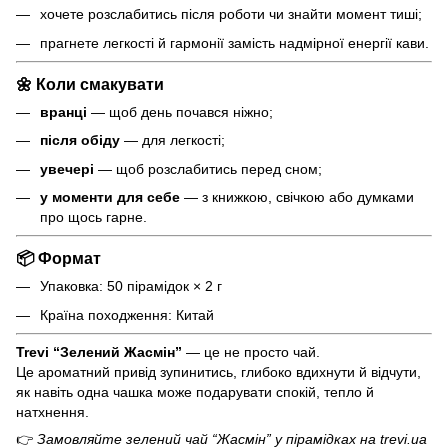
хочете розслабитись після роботи чи знайти момент тиші;
прагнете легкості й гармонії замість надмірної енергії кави.
🌼 Коли смакувати
вранці
— щоб день почався ніжно;
після обіду
— для легкості;
увечері
— щоб розслабитись перед сном;
у моменти для себе
— з книжкою, свічкою або думками
про щось гарне.
📦 Формат
Упаковка: 50 пірамідок × 2 г
Країна походження: Китай
Trevi “Зелений Жасмін”
— це не просто чай.
Це ароматний привід зупинитись, глибоко вдихнути й відчути,
як навіть одна чашка може подарувати спокій, тепло й
натхнення.
👉
Замовляйте зелений чай “Жасмін” у пірамідках на trevi.ua