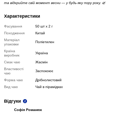
та відкрийте свій момент весни — у будь-яку пору року.
🌿
Характеристики
Фасування
50 шт х 2 г
Походження
Китай
Матеріал
Поліетилен
упаковки
Країна
Україна
виробник
Смак чаю
Жасмін
Властивості
Заспокоює
чаю
Форма чаю
Дрібнолистовий
Вид чаю
Чай в пірамідках
Відгуки
2
Софія Романюк