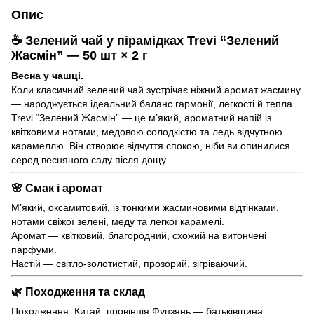
Опис
☕ Зелений чай у пірамідках Trevi “Зелений
Жасмін” — 50 шт × 2 г
Весна у чашці.
Коли класичний зелений чай зустрічає ніжний аромат жасмину
— народжується ідеальний баланс гармонії, легкості й тепла.
Trevi “Зелений Жасмін” — це м’який, ароматний напій із
квітковими нотами, медовою солодкістю та ледь відчутною
карамеллю. Він створює відчуття спокою, ніби ви опинилися
серед весняного саду після дощу.
🌸 Смак і аромат
М’який, оксамитовий, із тонкими жасминовими відтінками,
нотами свіжої зелені, меду та легкої карамелі.
Аромат — квітковий, благородний, схожий на витончені
парфуми.
Настій — світло-золотистий, прозорий, зігріваючий.
🌿 Походження та склад
Походження: Китай, провінція Фуцзянь — батьківщина