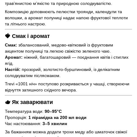
трав’янистою м’якістю та природною солодкуватістю.
Композицію доповнюють пелюстки троянди, календули та
волошки, а аромат полуниці надає напою фруктової теплоти
та літнього настрою.
🍓 Смак і аромат
Смак:
збалансований, медово-квітковий із фруктовим
акцентом полуниці та легкою свіжістю зеленого чаю.
Аромат:
ніжний, багатошаровий — поєднання квітів і стиглих
ягід.
Настій:
прозорий, золотисто-бурштиновий, із делікатним
солодкуватим післясмаком.
Trevi «1001 ніч» поступово розкривається у чашці, створюючи
відчуття затишного східного вечора.
🫖 Як заварювати
Температура води:
90–95°C
Пропорція:
1 пірамідка на 200 мл води
Час настоювання:
3–5 хвилин
За бажанням можна додати трохи меду або шматочок свіжої