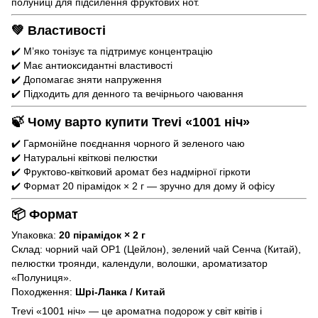
полуниці для підсилення фруктових нот.
💚 Властивості
✔️ М’яко тонізує та підтримує концентрацію
✔️ Має антиоксидантні властивості
✔️ Допомагає зняти напруження
✔️ Підходить для денного та вечірнього чаювання
🍃 Чому варто купити Trevi «1001 ніч»
✔️ Гармонійне поєднання чорного й зеленого чаю
✔️ Натуральні квіткові пелюстки
✔️ Фруктово-квітковий аромат без надмірної гіркоти
✔️ Формат 20 пірамідок × 2 г — зручно для дому й офісу
📦 Формат
Упаковка:
20 пірамідок × 2 г
Склад: чорний чай OP1 (Цейлон), зелений чай Сенча (Китай),
пелюстки троянди, календули, волошки, ароматизатор
«Полуниця».
Походження:
Шрі-Ланка / Китай
Trevi «1001 ніч» — це ароматна подорож у світ квітів і