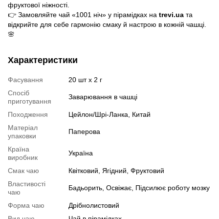
фруктової ніжності.
👉 Замовляйте чай «1001 ніч» у пірамідках на
trevi.ua
та
відкрийте для себе гармонію смаку й настрою в кожній чашці.
🌸
Характеристики
Фасування
20 шт x 2 г
Спосіб
Заварювання в чашці
приготування
Походження
Цейлон/Шрі-Ланка, Китай
Матеріал
Паперова
упаковки
Країна
Україна
виробник
Смак чаю
Квітковий, Ягідний, Фруктовий
Властивості
Бадьорить, Освіжає, Підсилює роботу мозку
чаю
Форма чаю
Дрібнолистовий
Вид чаю
Чай в пірамідках