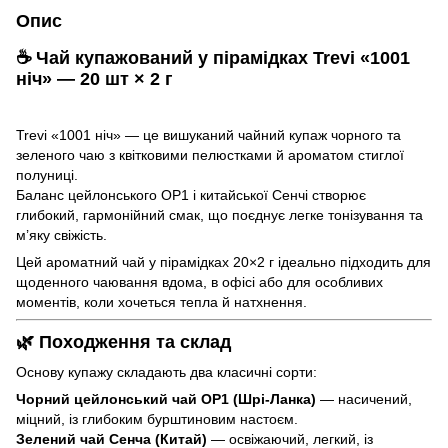
Опис
☕ Чай купажований у пірамідках Trevi «1001
ніч» — 20 шт × 2 г
Trevi «1001 ніч» — це вишуканий чайний купаж чорного та
зеленого чаю з квітковими пелюстками й ароматом стиглої
полуниці.
Баланс цейлонського OP1 і китайської Сенчі створює
глибокий, гармонійний смак, що поєднує легке тонізування та
м’яку свіжість.
Цей ароматний чай у пірамідках 20×2 г ідеально підходить для
щоденного чаювання вдома, в офісі або для особливих
моментів, коли хочеться тепла й натхнення.
🌿 Походження та склад
Основу купажу складають два класичні сорти:
Чорний цейлонський чай OP1 (Шрі-Ланка)
— насичений,
міцний, із глибоким бурштиновим настоєм.
Зелений чай Сенча (Китай)
— освіжаючий, легкий, із