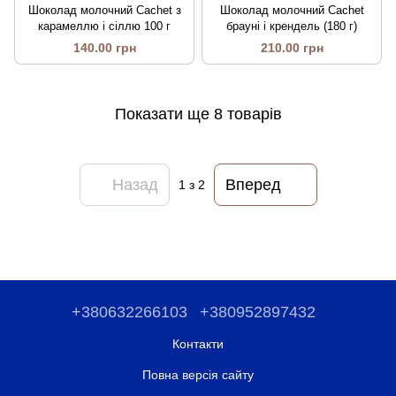
Шоколад молочний Cachet з
Шоколад молочний Cachet
карамеллю і сіллю 100 г
брауні і крендель (180 г)
140.00 грн
210.00 грн
Показати ще 8 товарів
Назад
Вперед
1
з 2
+380632266103
+380952897432
Контакти
Повна версія сайту