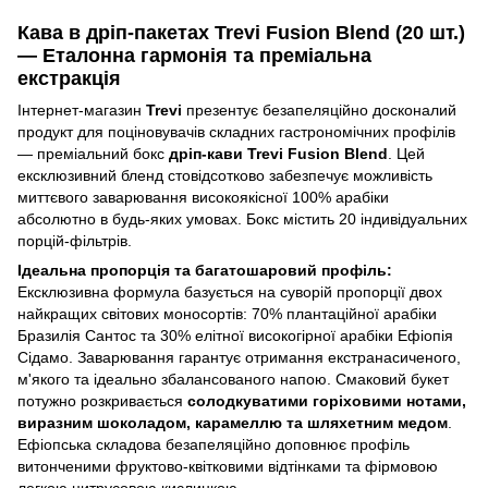
Кава в дріп-пакетах Trevi Fusion Blend (20 шт.)
— Еталонна гармонія та преміальна
екстракція
Інтернет-магазин
Trevi
презентує безапеляційно досконалий
продукт для поціновувачів складних гастрономічних профілів
— преміальний бокс
дріп-кави Trevi Fusion Blend
. Цей
ексклюзивний бленд стовідсотково забезпечує можливість
миттєвого заварювання високоякісної 100% арабіки
абсолютно в будь-яких умовах. Бокс містить 20 індивідуальних
порцій-фільтрів.
Ідеальна пропорція та багатошаровий профіль:
Ексклюзивна формула базується на суворій пропорції двох
найкращих світових моносортів: 70% плантаційної арабіки
Бразилія Сантос та 30% елітної високогірної арабіки Ефіопія
Сідамо. Заварювання гарантує отримання екстранасиченого,
м'якого та ідеально збалансованого напою. Смаковий букет
потужно розкривається
солодкуватими горіховими нотами,
виразним шоколадом, карамеллю та шляхетним медом
.
Ефіопська складова безапеляційно доповнює профіль
витонченими фруктово-квітковими відтінками та фірмовою
легкою цитрусовою кислинкою.