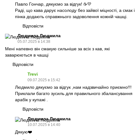
Павло Гончар, дякуємо за відгук! ☕💛
Раді, що кава дарує насолоду без зайвої міцності, а смак і
пінка додають справжнього задоволення кожній чашці.
Відповісти
Людмила Людмила
05.07.2025 в 14:38
Мені напевно він смакую сильніше за всіх з кав, які
заварюються в чашці
Відповісти
Trevi
09.07.2025 в 15:42
Людмило дякуємо за відгук ,нам надзвичайно приємно!!!
Приклали багато зусиль для правильного збалансування
арабік у купажі .
Відповісти
Людмила Людмила
10.07.2025 в 14:40
Дякую❤️