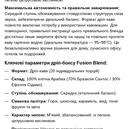
Максимальна автономність та правильне заварювання:
Середній ступінь обсмажування стовідсотково структурує смак
зерна, забезпечуючи ідеальний баланс. Формат дріп-кави
повністю виключає потребу у використанні кавомашин. Для
повноцінної, правильної екстракції цього преміального бленда
достатньо лише закріпити фільтр на чашці та повільно пролити
каву гарячою водою (ідеальна температура — 95–98°C). Це
безальтернативно зручне рішення для дому, сучасного офісу,
готелів чи подорожей.
Ключові параметри дріп-боксу Fusion Blend:
Формат:
Дріп-кава (20 індивідуальних порцій)
Склад:
100% елітна Арабіка (70% Бразилія Сантос / 30%
Ефіопія Сідамо)
Ступінь обсмажування:
Середнє (еталонний баланс)
Смакова палітра:
Горіх, шоколад, карамель, мед, тонкі
фрукти та квіти
Характер напою:
М'який, збалансований, із легкою
цитрусовою кислинкою
Призначення:
Швидка та повноцінна екстракція