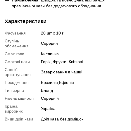
преміальної кави без додаткового обладнання
Характеристики
Фасування
20 шт х 10 г
Ступінь
Середня
обсмаження
Смак кави
Кислинка
Смакові ноти
Горіх, Фрукти, Квіткові
Спосіб
Заварювання в чашці
приготування
Походження
Бразилія,Ефіопія
Тип зерна
Бленд
Рівень міцності
Середній
Країна
Україна
виробник
Види дріп кави
Дріп кава без домішок