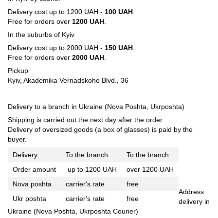
Delivery cost up to 1200 UAH -
100 UAH
.
Free for orders over
1200 UAH
.
In the suburbs of Kyiv
Delivery cost up to 2000 UAH -
150 UAH
.
Free for orders over
2000 UAH
.
Pickup
Kyiv, Akademika Vernadskoho Blvd., 36
Delivery to a branch in Ukraine (Nova Poshta, Ukrposhta)
Shipping is carried out the next day after the order.
Delivery of oversized goods (a box of glasses) is paid by the
buyer.
Delivery
To the branch
To the branch
Order amount
up to 1200 UAH
over 1200 UAH
Nova poshta
carrier's rate
free
Address
Ukr poshta
carrier's rate
free
delivery in
Ukraine (Nova Poshta, Ukrposhta Courier)