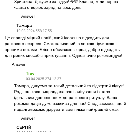
Христина, Дякуємо за відгук! ☕💛 Класно, коли перша
чашка створює заряд на весь день.
Answer
Тамара
19.08.2024 558 17:55
Це справді міцний напій, який ідеально підходить для
ранкового еспресо. Смак насичений, з легкою гірчинкою і
пряними нотами. Якісно обсмажені зерна, добре підходять
для різних способів приготування. Однозначно рекомендую!
Answer
Trevi
03.04.2025 274 12:27
Тамара, дякуємо за такий детальний та відвертий відгук!
Раді, що кава виправдала ваші очікування і стала
ідеальним доповненням до ранкового ритуалу. Ваша
рекомендація дуже важлива для нас! Сподіваємось, що й
надалі зможемо дарувати вам тільки найкращий смак!
Answer
СЕРГІЙ