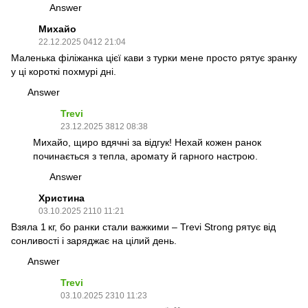
Answer
Михайо
22.12.2025 0412 21:04
Маленька філіжанка цієї кави з турки мене просто рятує зранку
у ці короткі похмурі дні.
Answer
Trevi
23.12.2025 3812 08:38
Михайо, щиро вдячні за відгук! Нехай кожен ранок
починається з тепла, аромату й гарного настрою.
Answer
Христина
03.10.2025 2110 11:21
Взяла 1 кг, бо ранки стали важкими – Trevi Strong рятує від
сонливості і заряджає на цілий день.
Answer
Trevi
03.10.2025 2310 11:23