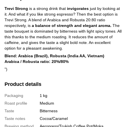
Trevi Strong
is a strong drink that
invigorates
just by looking at
it. And what if you like strong espresso? Then the best option is
Trevi Strong. A blend of Arabica and Robusta 20:80 ratio
respectively, is
a balance of strength and elegant aroma.
The
taste bouquet is dominated by bitterness with light spicy tones. All
this thanks to the medium roasting. It reduces the amount of
caffeine, and gives the taste a slight bold note. An excellent
option for a pleasant awakening.
Blend: Arabica (Brazil), Robusta (India AA, Vietnam)
Arabica / Robusta ratio: 20%/80%
")
Product details
Packaging
1 kg
Roast profile
Medium
Taste
Bitterness
Taste notes
Cocoa/Caramel
Brewing method
Aeropress/Trukish Coffee Pot/Moka