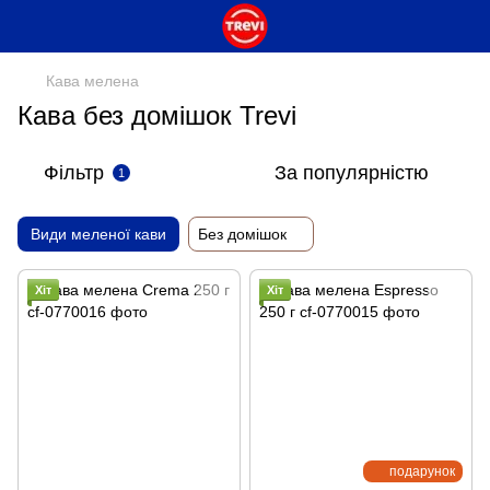
Кава мелена
Кава без домішок Trevi
Фільтр
За популярністю
1
Види меленої кави
Без домішок
Хіт
Хіт
подарунок