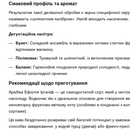
Смаковий профіль та аромат
Результатом такої делікатної обробки є зерна специфічної округ
називають «шляхетним калібром». Напій виходить насиченим,
глибоким.
Дегустаційна палітра:
Букет:
Складний ансамбль із виразними нотами стиглих фру
відтінками жасмину.
Післясмак:
Тривалий та шляхетний, із витонченим присма
Баланс:
Гармонійне поєднання природної солодкості, ледь
легкої шоколадної гірчинки.
Рекомендації щодо приготування
Арабіка Ефіопія Іргачіф — це самодостатній сорт, який у чист
насолоду. Водночас він є ідеальною основою для створення ви
неповторну фруктово-квіткову ноту (особливо в поєднанні з к
сортами).
Ця кава бездоганно розкриває свій багатий потенціал у кавома
способах заварювання: у мідній турці (джезві) або френч-пресі