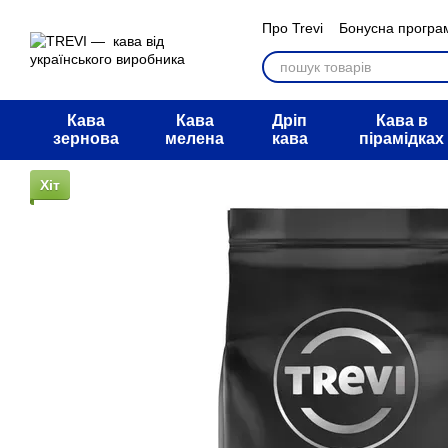
Перейти к основному контенту
Про Trevi
Бонусна програ
Мегарозіграш АТБ
Обмі
Питання та відповіді
Дог
Угода користувача
Блог
Кава
Кава
Дріп
Кава в
зернова
мелена
кава
пірамідках
Хіт