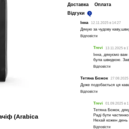
Доставка
Оплата
Відгуки
3
Інна
12.11.2025 в 14:27
Дякую за чудову каву,шв
Відповісти
Trevi
13.11.2025 в 1
Інна, дякуємо вам 
була швидкою. За
Відповісти
Тетяна Божок
27.08.2025
Дуже подобається ця кава
Відповісти
Trevi
01.09.2025 в 1
Тетяна Божок, дяку
Раді бути частинк
ачіф (Arabica
Нехай кожен день 
Відповісти