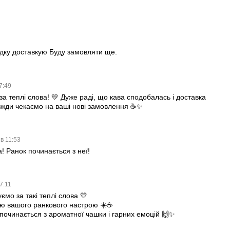
идку доставкую Буду замовляти ще.
7:49
за теплі слова! 💛 Дуже раді, що кава сподобалась і доставка
вжди чекаємо на ваші нові замовлення ☕✨
 в 11:53
! Ранок починається з неї!
7:11
ємо за такі теплі слова 💛
ою вашого ранкового настрою ☀️☕️
починається з ароматної чашки і гарних емоцій 🙌✨