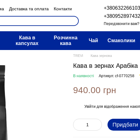
+38063226610
ма
Доставка та оплата
Контакти
н та повернення
+38095289743
овір публічної оферти
Передзвонити вам?
Кава в
Розчинна
Чай
Смаколики
капсулах
кава
TREVI
Кава зернова
Кава в зернах Арабіка 
В наявності
Артикул: cf-0770258
940.00 грн
Увійти
для відображення накоп
%
Придбати