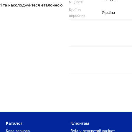
міцності
i
та насолоджуйтеся еталонною
Країна
Україна
виробник
Каталог
Клієнтам
Кава зернова
Вхід у особистий кабінет