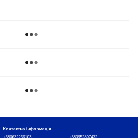
Контактна інформація
+380632266103
+380952897432