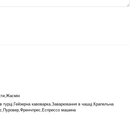
кти,Жасмін
в турці,Гейзерна кавоварка,Заварювання в чашці,Крапельна
кс,Пуровер,Френчпрес,Еспрессо машина