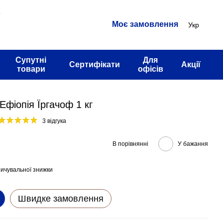
3
Моє замовлення
Укр
2
Супутні
Для
Сертифікати
Акції
товари
офісів
Ефіопія Їргачоф 1 кг
3 відгука
В порівнянні
У бажання
ичувальної знижки
Швидке замовлення