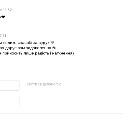
 в 11:52
у❤️
7:11
м велике спасибі за відгук 💛
ва дарує вам задоволення ☕️
 приносить лише радість і натхнення)
Увійти за допомогою