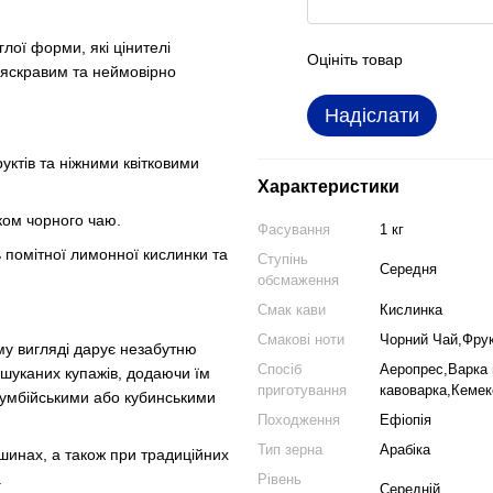
лої форми, які цінителі
Оцініть товар
 яскравим та неймовірно
Надіслати
ктів та ніжними квітковими
Характеристики
ком чорного чаю.
Фасування
1 кг
 помітної лимонної кислинки та
Ступінь
Середня
обсмаження
Смак кави
Кислинка
Смакові ноти
Чорний Чай,Фру
ому вигляді дарує незабутню
Спосіб
Аеропрес,Варка 
шуканих купажів, додаючи їм
приготування
кавоварка,Кеме
олумбійськими або кубинськими
Походження
Ефіопія
Тип зерна
Арабіка
шинах, а також при традиційних
.
Рівень
Середній