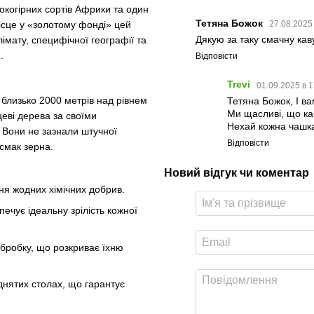
когірних сортів Африки та один
Тетяна Божок
місце у «золотому фонді» цей
27.08.2025
Дякую за таку смачну кав
лімату, специфічної географії та
.
Відповісти
Trevi
01.09.2025 в 1
 близько 2000 метрів над рівнем
Тетяна Божок, І ва
Ми щасливі, що ка
еві дерева за своїми
Нехай кожна чашка
 Вони не зазнали штучної
Відповісти
смак зерна.
Новий відгук чи коментар
я жодних хімічних добрив.
чує ідеальну зрілість кожної
бробку, що розкриває їхню
днятих столах, що гарантує