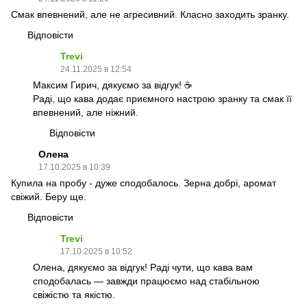
Смак впевнений, але не агресивний. Класно заходить зранку.
Відповісти
Trevi
24.11.2025 в 12:54
Максим Гирич, дякуємо за відгук! ☕
Раді, що кава додає приємного настрою зранку та смак її
впевнений, але ніжний.
Відповісти
Олена
17.10.2025 в 10:39
Купила на пробу - дуже сподобалось. Зерна добрі, аромат
свіжий. Беру ще.
Відповісти
Trevi
17.10.2025 в 10:52
Олена, дякуємо за відгук! Раді чути, що кава вам
сподобалась — завжди працюємо над стабільною
свіжістю та якістю.