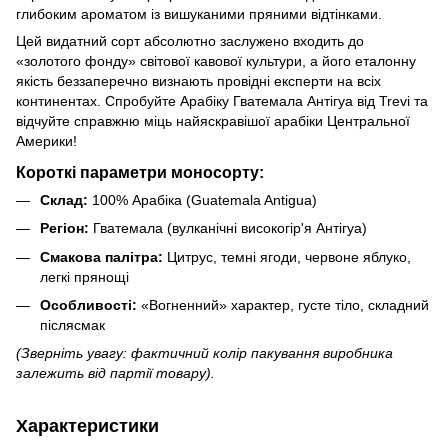
глибоким ароматом із вишуканими пряними відтінками.
Цей видатний сорт абсолютно заслужено входить до
«золотого фонду» світової кавової культури, а його еталонну
якість беззаперечно визнають провідні експерти на всіх
континентах. Спробуйте Арабіку Гватемала Антігуа від Trevi та
відчуйте справжню міць найяскравішої арабіки Центральної
Америки!
Короткі параметри моносорту:
Склад:
100% Арабіка (Guatemala Antigua)
Регіон:
Гватемала (вулканічні високогір'я Антігуа)
Смакова палітра:
Цитрус, темні ягоди, червоне яблуко,
легкі прянощі
Особливості:
«Вогненний» характер, густе тіло, складний
післясмак
(Зверніть увагу: фактичний колір пакування виробника
залежить від партії товару).
Характеристики