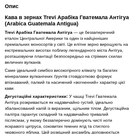
Опис
Кава в зернах Trevi Арабіка Гватемала Антігуа
(Arabica Guatemala Antigua)
Trevi Арабіка Гватемала Антігуа
— це беззаперечний
еталон Центральної Америки та один із найцінніших
преміальних моносортів у світі. Це елітне зерно вирощують на
екстремальних висотах поблизу легендарного міста Антігуа,
розташовуючи плантації безпосередньо на стрімких схилах
величних вулканів.
Саме ідеальний симбіоз високогірного клімату та багатих
мінералами вулканічних ґрунтів стовідсотково формує
впізнаваний, палкий та насичений «вогненний» характер цієї
кави.
Дегустаційні характеристики:
У чашці Trevi Гватемала
Антігуа розкривається як надзвичайно густий, ідеально
збалансований напій із виразним, щільним тілом. Дегустаційна
палітра гарантує складний та надзвичайно тривалий
післясмак, у якому беззаперечно домінують чисті ноти
яскравого цитруса, соковитих темних ягід та стиглого
червоного яблука. Цей розкішний ансамбль доповнюється