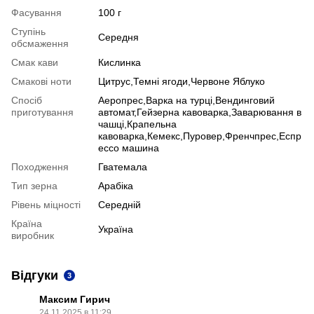
Фасування
100 г
Ступінь
Середня
обсмаження
Смак кави
Кислинка
Смакові ноти
Цитрус,Темні ягоди,Червоне Яблуко
Спосіб
Аеропрес,Варка на турці,Вендинговий
приготування
автомат,Гейзерна кавоварка,Заварювання в
чашці,Крапельна
кавоварка,Кемекс,Пуровер,Френчпрес,Еспр
ессо машина
Походження
Гватемала
Тип зерна
Арабіка
Рівень міцності
Середній
Країна
Україна
виробник
Відгуки
3
Максим Гирич
24.11.2025 в 11:29