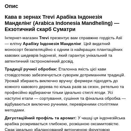
Опис
Кава в зернах Trevi Арабіка Індонезія
Манделінг (Arabica Indonesia Mandheling) —
Екзотичний скарб Суматри
Інтернет-магазин
Trevi
презентує вам справжню гордість Азії
— елітну
Арабіку Індонезія Манделінг
. Цей видатний
моносорт безапеляційно є одним із найкращих плантаційних
кавових шедеврів Індонезії, який гарантує унікальний та
автентичний гастрономічний досвід.
Традиції ручної обробки:
Еталонна якість цієї кави
стовідсотково забезпечується суворим дотриманням традицій.
Урожай збирають виключно вручну: фермери підходять до
кожного кавового дерева по кілька разів за сезон, ретельно та
професійно відбираючи тільки ідеально стиглі ягоди. Усі
наступні етапи — сортування, сушіння та фінальна обробка —
відбуваються виключно ручними, перевіреними століттями
методами.
Дегустаційний профіль та аромат:
У чашці ця індонезійська
арабіка розкривається глибокою, розкішною оксамитовістю.
Смак ідеально збалансований витонченою фруктовою