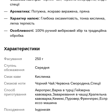
спеції
Ароматика:
Потужна, яскраво виражена, пряна
Характер напою:
Глибока оксамитовість, тонка кислинка,
легка терпкість
Особливості:
100% ручний вибірковий збір та традиційна
обробка
Характеристики
Фасування
250 г
Ступінь
Середня
обсмаження
Смак кави
Кислинка
Смакові ноти
Чорний Чай,Червона Смородина,Спеції
Спосіб
Аеропрес,Варка в турці,Гейзерна
приготування
кавоварка,Заварювання в чашці,Крапельна
кавоварка,Кемекс,Пуровер,Френчпрес,Еспр
ессо машина
Походження
Індонезія