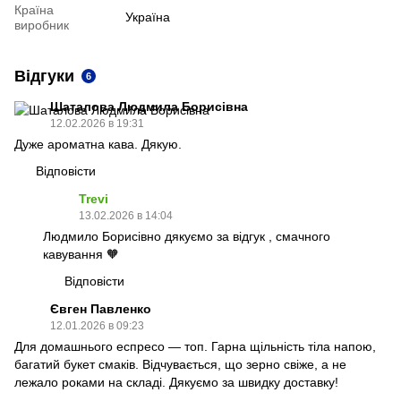
Країна
Україна
виробник
Відгуки
6
Шаталова Людмила Борисівна
12.02.2026 в 19:31
Дуже ароматна кава. Дякую.
Відповісти
Trevi
13.02.2026 в 14:04
Людмило Борисівно дякуємо за відгук , смачного
кавування 🧡
Відповісти
Євген Павленко
12.01.2026 в 09:23
Для домашнього еспресо — топ. Гарна щільність тіла напою,
багатий букет смаків. Відчувається, що зерно свіже, а не
лежало роками на складі. Дякуємо за швидку доставку!