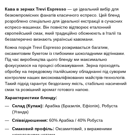
Кава в зернах Trevi Espresso
— це ідеальний вибір для
безкомпромісних фанатів класичного еспресо. Цей бленд
розроблено спеціально для ідеальної екстракції в сучасних
еспресо-машинах. Він повністю відтворює еталонний
європейський смак, який традиційно обожнюють в Італії та
беззаперечно визнають українські кавомани.
Кожна порція Trevi Espresso розкривається багатим,
оксамитовим букетом із глибокими шоколадними відтінками.
Під час виробництва цього бленду ми максимально
фокусуємося на процесі обсмажування. Зерна проходять
обробку на передовому італійському обладнанні під суворим
контролем наших висококваліфікованих майстрів-технологів.
Такий підхід гарантує бездоганну якість, стабільно насичений
смак та розкішний аромат готового напою.
Характеристики бленду:
Склад (Купаж):
Арабіка (Бразилія, Ефіопія), Робуста
(Уганда)
Співвідношення:
60% Арабіка / 40% Робуста
Смаковий профіль:
Оксамитовий, з вираженими
шоколадними нотами