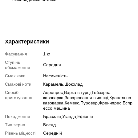
Характеристики
Фасування
1 кг
Ступінь
Середня
обсмаження
Смак кави
Насиченість
Смакові ноти
Карамель,Шоколад
Спосіб
Аеропрес,Варка в турці,Гейзерна
приготування
кавоварка,Заварювання в чашці,Крапельна
кавоварка,Кемекс,Пуровер,Френчпрес,Еспр
ессо машина
Походження
Бразилія,Уганда,Ефіопія
Тип зерна
Бленд
Рівень міцності
Середній