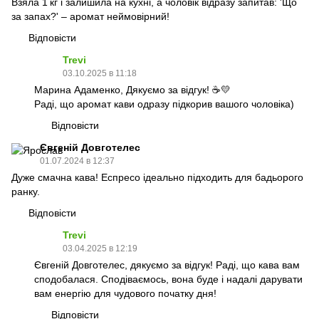
Взяла 1 кг і залишила на кухні, а чоловік відразу запитав: 'Що
за запах?' – аромат неймовірний!
Відповісти
Trevi
03.10.2025 в 11:18
Марина Адаменко, Дякуємо за відгук! ☕💛
Раді, що аромат кави одразу підкорив вашого чоловіка)
Відповісти
Євгеній Довготелес
01.07.2024 в 12:37
Дуже смачна кава! Eспресо ідеально підходить для бадьорого
ранку.
Відповісти
Trevi
03.04.2025 в 12:19
Євгеній Довготелес, дякуємо за відгук! Раді, що кава вам
сподобалася. Сподіваємось, вона буде і надалі дарувати
вам енергію для чудового початку дня!
Відповісти