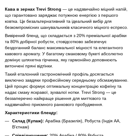
Кава в зернах Trevi Strong
— це надзвичайно міцний напій,
що гарантовано заряджає потужною енергією з першого
ковтка. Це безальтернативний та ідеальний вибір для
безкомпромісних шанувальників класичного міцного еспресо.
Вивірений бленд, що складається з 20% преміальної арабіки
та 80% добірної робусти, стовідсотково забезпечує
бездоганний баланс максимальної міцності та елегантного
кавового аромату. У багатому смаковому букеті абсолютно
домінує шляхетна гірчинка, яку гармонійно доповнюють
витончені пряні відтінки.
Такий еталонний гастрономічний профіль досягається
виключно завдяки професійному середньому обсмажуванню.
Цей процес формує оптимальну концентрацію кофеїну та
надає смаку яскравої, зухвалої нотки. Trevi Strong — це
беззаперечно найкраще рішення для миттєвого та
надзвичайно приємного ранкового пробудження.
Характеристики бленду:
Склад (Купаж):
Арабіка (Бразилія), Робуста (Індія АА,
В'єтнам)
Співвідношення:
20% Арабіка / 80% Робуста