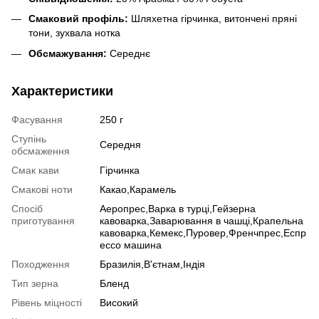
Смаковий профіль:
Шляхетна гірчинка, витончені пряні
тони, зухвала нотка
Обсмажування:
Середнє
Характеристики
Фасування
250 г
Ступінь
Середня
обсмаження
Смак кави
Гірчинка
Смакові ноти
Какао,Карамель
Спосіб
Аеропрес,Варка в турці,Гейзерна
приготування
кавоварка,Заварювання в чашці,Крапельна
кавоварка,Кемекс,Пуровер,Френчпрес,Еспр
ессо машина
Походження
Бразилія,В'єтнам,Індія
Тип зерна
Бленд
Рівень міцності
Високий