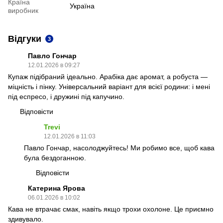
Країна
Україна
виробник
Відгуки
3
Павло Гончар
12.01.2026 в 09:27
Купаж підібраний ідеально. Арабіка дає аромат, а робуста —
міцність і пінку. Універсальний варіант для всієї родини: і мені
під еспресо, і дружині під капучино.
Відповісти
Trevi
12.01.2026 в 11:03
Павло Гончар, насолоджуйтесь! Ми робимо все, щоб кава
була бездоганною.
Відповісти
Катерина Ярова
06.01.2026 в 10:02
Кава не втрачає смак, навіть якщо трохи охолоне. Це приємно
здивувало.