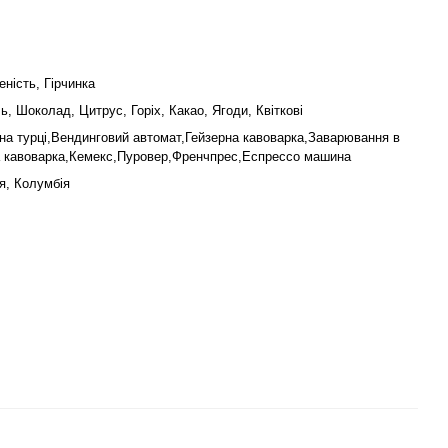
ність, Гірчинка
, Шоколад, Цитрус, Горіх, Какао, Ягоди, Квіткові
на турці,Вендинговий автомат,Гейзерна кавоварка,Заварювання в
а кавоварка,Кемекс,Пуровер,Френчпрес,Еспрессо машина
я, Колумбія