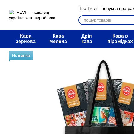
Перейти к основному контенту
Про Trevi
Бонусна програ
Мегарозіграш АТБ
Обмі
Питання та відповіді
Дог
Угода користувача
Блог
Кава
Кава
Дріп
Кава в
зернова
мелена
кава
пірамідках
Новинка