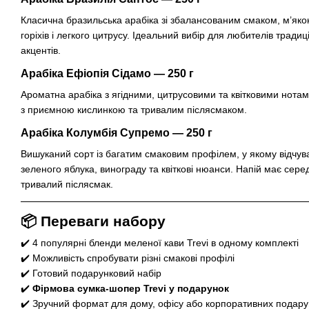
Класична бразильська арабіка зі збалансованим смаком, м’яко
горіхів і легкого цитрусу. Ідеальний вибір для любителів традиц
акцентів.
Арабіка Ефіопія Сідамо — 250 г
Ароматна арабіка з ягідними, цитрусовими та квітковими нота
з приємною кислинкою та тривалим післясмаком.
Арабіка Колумбія Супремо — 250 г
Вишуканий сорт із багатим смаковим профілем, у якому відчува
зеленого яблука, винограду та квіткові нюанси. Напій має сере
тривалий післясмак.
📦 Переваги набору
✔️ 4 популярні бленди меленої кави Trevi в одному комплекті
✔️ Можливість спробувати різні смакові профілі
✔️ Готовий подарунковий набір
✔️
Фірмова сумка-шопер Trevi у подарунок
✔️ Зручний формат для дому, офісу або корпоративних подару