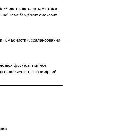
ю кислотністю та нотами какао,
ійної кави без різких смакових
ми. Смак чистий, збалансований,
ються фруктові відтінки
дню насиченість і рівномірний
нків