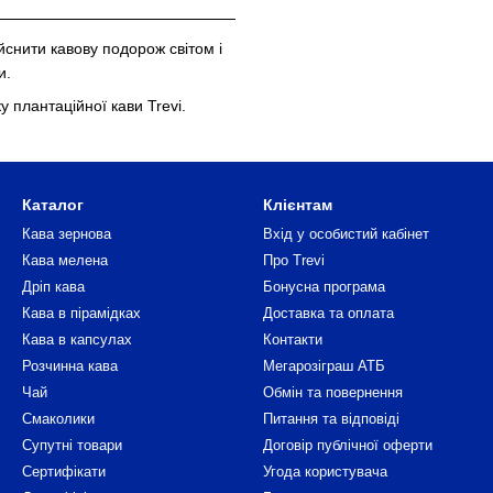
йснити кавову подорож світом і
и.
у плантаційної кави Trevi.
Каталог
Клієнтам
Кава зернова
Вхід у особистий кабінет
Кава мелена
Про Trevi
Дріп кава
Бонусна програма
Кава в пірамідках
Доставка та оплата
Кава в капсулах
Контакти
Розчинна кава
Мегарозіграш АТБ
Чай
Обмін та повернення
Смаколики
Питання та відповіді
Супутні товари
Договір публічної оферти
Сертифікати
Угода користувача