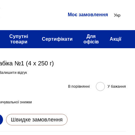
3
Моє замовлення
Укр
2
Супутні
Для
Сертифікати
Акції
товари
офісів
біка №1 (4 х 250 г)
Залишити відгук
В порівнянні
У бажання
ичувальної знижки
Швидке замовлення