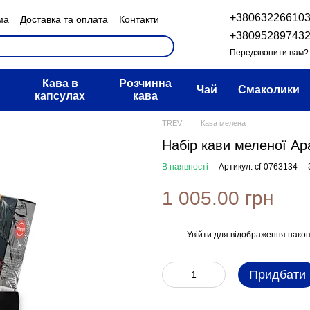
+38063226610
ма
Доставка та оплата
Контакти
н та повернення
+38095289743
овір публічної оферти
Передзвонити вам?
Кава в
Розчинна
Чай
Смаколики
капсулах
кава
TREVI
Кава мелена
Набір кави меленої Ара
В наявності
Артикул: cf-0763134
1 005.00 грн
Увійти
для відображення накоп
%
Придбати