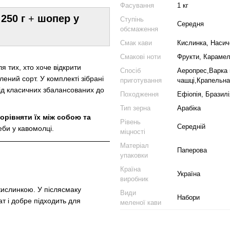
Фасування
1 кг
 250 г
+
шопер у
Ступінь
Середня
обсмаження
Смак кави
Кислинка, Насиче
Смакові ноти
Фрукти, Карамель
я тих, хто хоче відкрити
Спосіб
Аеропрес,Варка 
лений сорт. У комплекті зібрані
приготування
чашці,Крапельн
від класичних збалансованих до
Походження
Ефіопія, Бразилі
Тип зерна
Арабіка
порівняти їх між собою та
Рівень
Середній
би у кавомолці.
міцності
Матеріал
Паперова
упаковки
Країна
Україна
виробник
кислинкою. У післясмаку
Види
Набори
т і добре підходить для
меленої кави
.