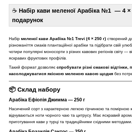
☕
Набір кави меленої Арабіка №1 — 4 ×
подарунок
Набір
меленої кави Арабіка №1 Trevi (4 × 250 г)
створений дл
різноманіття смаків плантаційної арабіки та підібрати свій улюб
чотири популярні моносорти з різних кавових регіонів світу — 
яскравих фруктових профілів.
Такий формат дозволяє
спробувати різні смакові відтінки, 
насолоджуватися якісною меленою кавою щодня
без потре
📦
Склад набору
Арабіка Ефіопія Джимма — 250 г
Насичений сорт з характерною легкою гірчинкою та помірною 
відчуваються ноти чорного чаю та цитрусу. Має яскравий арома
приготування кави у турці та традиційними східними методами
Арабіка Бразилія Сантос — 250 г