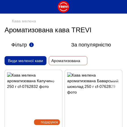
Кава мелена
Ароматизована кава TREVI
Фільтр
За популярністю
1
Види меленої кави
Ароматизована
подарунок