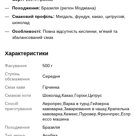
Походження:
Бразилія (регіон Моджіана)
Смаковий профіль:
Мигдаль, фундук, какао, цитрусові,
шоколад
Особливості:
Повна відсутність кислинки, м'який та
збалансований смак
Характеристики
Фасування
500 г
Ступінь
Середня
обсмаження
Смак кави
Гірчинка
Смакові ноти
Шоколад,Какао,Горіхи,Цитрус
Спосіб
Аеропрес,Варка в турці,Гейзерна
приготування
кавоварка,Заварювання в чашці,Крапельна
кавоварка,Кемекс,Пуровер,Френчпрес,Еспр
ессо машина
Походження
Бразилія
Тип зерна
Арабіка