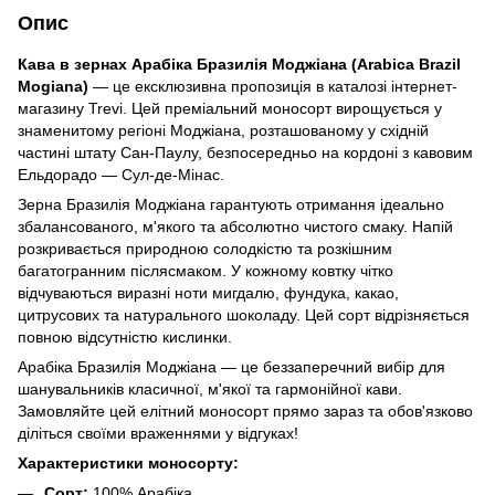
Опис
Кава в зернах Арабіка Бразилія Моджіана (Arabica Brazil
Mogiana)
— це ексклюзивна пропозиція в каталозі інтернет-
магазину Trevi. Цей преміальний моносорт вирощується у
знаменитому регіоні Моджіана, розташованому у східній
частині штату Сан-Паулу, безпосередньо на кордоні з кавовим
Ельдорадо — Сул-де-Мінас.
Зерна Бразилія Моджіана гарантують отримання ідеально
збалансованого, м'якого та абсолютно чистого смаку. Напій
розкривається природною солодкістю та розкішним
багатогранним післясмаком. У кожному ковтку чітко
відчуваються виразні ноти мигдалю, фундука, какао,
цитрусових та натурального шоколаду. Цей сорт відрізняється
повною відсутністю кислинки.
Арабіка Бразилія Моджіана — це беззаперечний вибір для
шанувальників класичної, м'якої та гармонійної кави.
Замовляйте цей елітний моносорт прямо зараз та обов'язково
діліться своїми враженнями у відгуках!
Характеристики моносорту:
Сорт:
100% Арабіка