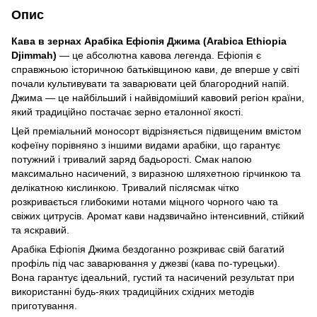
Опис
Кава в зернах Арабіка Ефіопія Джима (Arabica Ethiopia
Djimmah)
— це абсолютна кавова легенда. Ефіопія є
справжньою історичною батьківщиною кави, де вперше у світі
почали культивувати та заварювати цей благородний напій.
Джима — це найбільший і найвідоміший кавовий регіон країни,
який традиційно постачає зерно еталонної якості.
Цей преміальний моносорт відрізняється підвищеним вмістом
кофеїну порівняно з іншими видами арабіки, що гарантує
потужний і тривалий заряд бадьорості. Смак напою
максимально насичений, з виразною шляхетною гірчинкою та
делікатною кислинкою. Тривалий післясмак чітко
розкривається глибокими нотами міцного чорного чаю та
свіжих цитрусів. Аромат кави надзвичайно інтенсивний, стійкий
та яскравий.
Арабіка Ефіопія Джима бездоганно розкриває свій багатий
профіль під час заварювання у джезві (кава по-турецьки).
Вона гарантує ідеальний, густий та насичений результат при
використанні будь-яких традиційних східних методів
приготування.