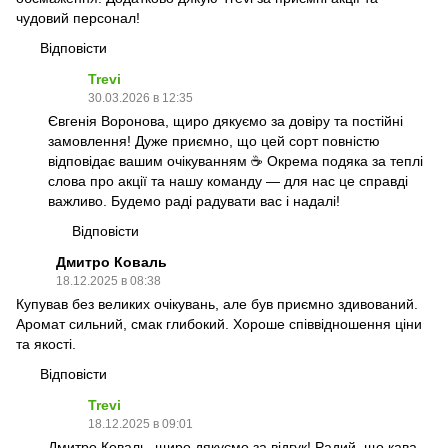
чудовий персонал!
Відповісти
Trevi
30.03.2026 в 12:35
Євгенія Воронова, щиро дякуємо за довіру та постійні
замовлення! Дуже приємно, що цей сорт повністю
відповідає вашим очікуванням ☕️ Окрема подяка за теплі
слова про акції та нашу команду — для нас це справді
важливо. Будемо раді радувати вас і надалі!
Відповісти
Дмитро Коваль
18.12.2025 в 08:38
Купував без великих очікувань, але був приємно здивований.
Аромат сильний, смак глибокий. Хороше співвідношення ціни
та якості.
Відповісти
Trevi
18.12.2025 в 09:01
Дмитро Коваль, щиро дякуємо за відгук! Радий, що кава