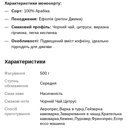
Характеристики моносорту:
Сорт:
100% Арабіка
Походження:
Ефіопія (регіон Джима)
Смаковий профіль:
Чорний чай, цитруси, виразна
гірчинка, легка кислинка
Особливості:
Підвищений вміст кофеїну, ідеально
підходить для джезви
Характеристики
Фасування
500 г
Ступінь
Середня
обсмаження
Смак кави
Насиченість
Смакові ноти
Чорний Чай,Цитрус
Спосіб
Аеропрес,Варка в турці,Гейзерна
приготування
кавоварка,Заварювання в чашці,Крапельна
кавоварка,Кемекс,Пуровер,Френчпрес,Еспр
ессо машина