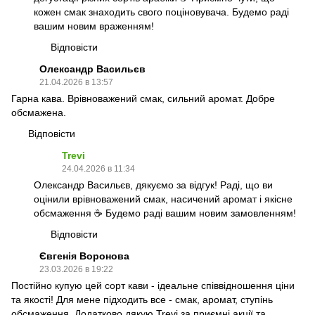
кожен смак знаходить свого поціновувача. Будемо раді
вашим новим враженням!
Відповісти
Олександр Васильєв
21.04.2026 в 13:57
Гарна кава. Врівноважений смак, сильний аромат. Добре
обсмажена.
Відповісти
Trevi
24.04.2026 в 11:34
Олександр Васильєв, дякуємо за відгук! Раді, що ви
оцінили врівноважений смак, насичений аромат і якісне
обсмаження ☕️ Будемо раді вашим новим замовленням!
Відповісти
Євгенія Воронова
23.03.2026 в 19:22
Постійно купую цей сорт кави - ідеальне співвідношення ціни
та якості! Для мене підходить все - смак, аромат, ступінь
обсмаження. Додатково дякую Trevi за приємні акції та