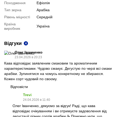
Походження
Ефіопія
Тип зерна
Арабіка
Рівень міцності
Середній
Країна
Україна
виробник
Відгуки
4
Олег Іванченко
23.04.2026 в 20:23
Кава відповідає заявленим смаковим та ароматичним
характеристиками. Чудово смакує. Дегустую по черзі всі смаки
арабіки. Зупинятися на чомусь конкретному не збираюся.
Кожен сорт чудовий по своєму.
Відповісти
Trevi
24.04.2026 в 11:40
Олег Іванченко, дякуємо за відгук! Раді, що кава
відповідає очікуванням і ви отримуєте задоволення від
дегустації різних сортів арабіки ☕️ Приємно чути, що