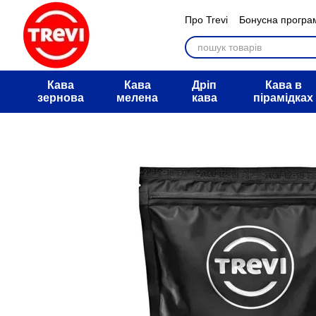
Перейти к основному контенту
Про Trevi
Бонусна програ
Мегарозіграш АТБ
Обмі
Питання та відповіді
Дог
Угода користувача
Блог
Кава
Кава
Дріп
Кава в
зернова
мелена
кава
пірамідках