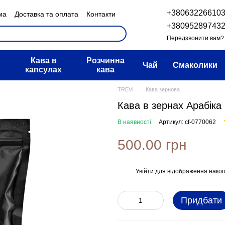
+38063226610
ма
Доставка та оплата
Контакти
н та повернення
+38095289743
овір публічної оферти
Передзвонити вам?
Кава в
Розчинна
Чай
Смаколики
капсулах
кава
TREVI
Кава зернова
Кава в зернах Арабіка
В наявності
Артикул: cf-0770062
500.00 грн
Увійти
для відображення накоп
%
Придбати