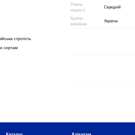
Рівень
Середній
міцності
Країна
Україна
виробник
ійська строгість
им сортам
Каталог
Клієнтам