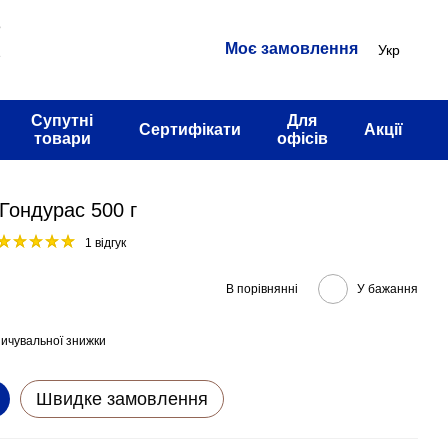
3
Моє замовлення
Укр
2
Супутні
Для
Сертифікати
Акції
товари
офісів
 Гондурас 500 г
1 відгук
В порівнянні
У бажання
ичувальної знижки
Швидке замовлення