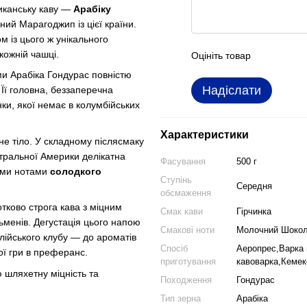
иканську каву —
Арабіку
ний Марагоджип із цієї країни.
із цього ж унікального
кожній чашці.
Оцініть товар
и Арабіка Гондурас повністю
Надіслати
 Її головна, беззаперечна
нки, якої немає в колумбійських
Характеристики
не тіло. У складному післясмаку
тральної Америки делікатна
Фасування
500 г
тими нотами
солодкого
Ступінь
Середня
обсмаження
тково строга кава з міцним
Смак кави
Гірчинка
менів. Дегустація цього напою
Смакові ноти
Молочний Шокол
лійського клубу — до ароматів
Спосіб
Аеропрес,Варка 
ої гри в преферанс.
приготування
кавоварка,Кеме
ю шляхетну міцність та
Походження
Гондурас
Тип зерна
Арабіка