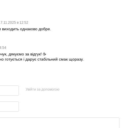
17.11.2025 в 12:52
и виходить однаково добре.
4:54
ук, дякуємо за відгук! ☕
но готується і дарує стабільний смак щоразу.
Увійти за допомогою