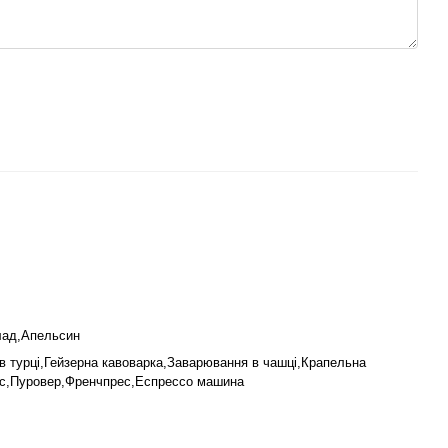
ад,Апельсин
в турці,Гейзерна кавоварка,Заварювання в чашці,Крапельна
кс,Пуровер,Френчпрес,Еспрессо машина