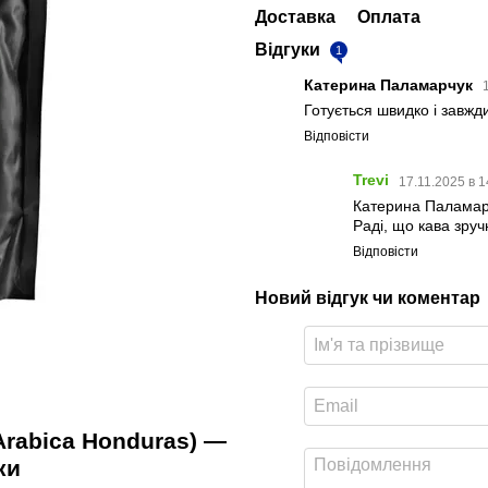
Доставка
Оплата
Відгуки
1
Катерина Паламарчук
Готується швидко і завжд
Відповісти
Trevi
17.11.2025 в 1
Катерина Паламарч
Раді, що кава зруч
Відповісти
Новий відгук чи коментар
Arabica Honduras) —
ки