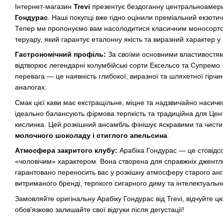
Інтернет-магазин
Trevi
презентує бездоганну центральноамер
Гондурас
. Наші покупці вже гідно оцінили преміальний екзотич
Тепер ми пропонуємо вам насолодитися класичним моносортом 
теруару, який гарантує еталонну якість та виразний характер у 
Гастрономічний профіль:
За своїми основними властивостям
відтворює легендарні колумбійські сорти Ексельсо та Супремо.
перевага — це наявність глибокої, виразної та шляхетної гірчи
аналогах.
Смак цієї кави має екстращільне, міцне та надзвичайно насиче
ідеально балансують фірмова терпкість та традиційна для Цен
кислинка. Цей розкішний ансамбль фінішує яскравими та чис
молочного шоколаду і стиглого апельсина
.
Атмосфера закритого клубу:
Арабіка Гондурас — це стовідсо
«чоловічим» характером. Вона створена для справжніх джентль
гарантовано переносить вас у розкішну атмосферу старого анг
витриманого бренді, терпкого сигарного диму та інтелектуальн
Замовляйте оригінальну Арабіку Гондурас від Trevi, відчуйте ц
обов'язково залишайте свої відгуки після дегустації!