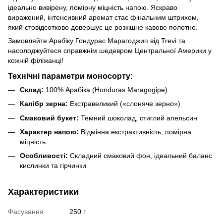
ідеально вивірену, помірну міцність напою. Яскраво
виражений, інтенсивний аромат стає фінальним штрихом,
який стовідсотково довершує це розкішне кавове полотно.
Замовляйте Арабіку Гондурас Марагоджип від Trevi та
насолоджуйтеся справжнім шедевром Центральної Америки у
кожній філіжанці!
Технічні параметри моносорту:
Склад:
100% Арабіка (Honduras Maragogipe)
Калібр зерна:
Екстравеликий («слоняче зерно»)
Смаковий букет:
Темний шоколад, стиглий апельсин
Характер напою:
Відмінна екстрактивність, помірна
міцність
Особливості:
Складний смаковий фон, ідеальний баланс
кислинки та гірчинки
Характеристики
Фасування
250 г