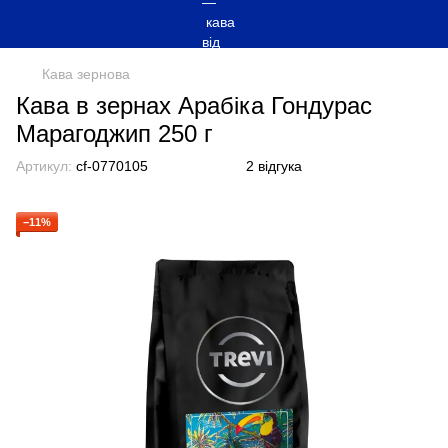
Кава зернова
Кава в зернах Арабіка Гондурас
Марагоджип 250 г
Артикул:
cf-0770105
2 відгука
−11%