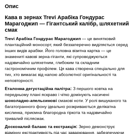
Опис
Кава в зернах Trevi Арабіка Гондурас
Марагоджип — Гігантський калібр, шляхетний
смак
Trevi Арабіка Гондурас Марагоджип
— це винятковий
плантаційний моносорт, який беззаперечно виділяється серед
інших видів арабіки. Його головна візитна картка — це
знамениті кавові зерна-гіганти, які супроводжуються
надзвичайно шляхетним, глибоким та складним
гастрономічним профілем. Ця кава створена спеціально для
тих, хто вимагає від напою абсолютної оригінальності та
неповторності.
Еталонна дегустаційна палітра:
З першого ковтка на
передньому плані яскраво і чітко домінують насичені
шоколадно-апельсинові
смакові ноти. У ролі вишуканого та
багатогранного фону ідеально розкриваються делікатна
кислинка, приємна благородна гіркота та надзвичайно
тривалий післясмак.
Досконалий баланс та екстракція:
Зерно демонструє
відмінну екстрактивність під час заварювання, забезпечуючи