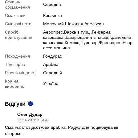
Ступінь
Середня
обсмаження
Смак кави
Кислинка
Смакові ноти
Молочний Шоколад,Апельсин
Спосіб
Аеропрес,Варка в турці,Гейзерна
приготування
кавоварка,Заварювання в чашці,Крапельна
кавоварка,Кемекс,Пуровер,Френчпрес,Еспр
ессо машина
Походження
Гондурас
Тип зерна
Арабіка
Рівень міцності
Середній
Країна
Україна
виробник
Відгуки
2
Олег Дудар
26.04.2026 в 14:43
Смачна стовідсоткова арабіка. Раджу для поціновувачів
еспресо.