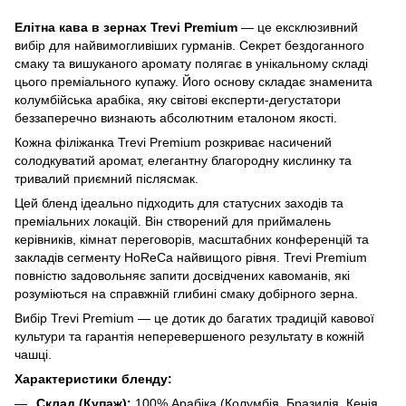
Елітна кава в зернах Trevi Premium
— це ексклюзивний
вибір для найвимогливіших гурманів. Секрет бездоганного
смаку та вишуканого аромату полягає в унікальному складі
цього преміального купажу. Його основу складає знаменита
колумбійська арабіка, яку світові експерти-дегустатори
беззаперечно визнають абсолютним еталоном якості.
Кожна філіжанка Trevi Premium розкриває насичений
солодкуватий аромат, елегантну благородну кислинку та
тривалий приємний післясмак.
Цей бленд ідеально підходить для статусних заходів та
преміальних локацій. Він створений для приймалень
керівників, кімнат переговорів, масштабних конференцій та
закладів сегменту HoReCa найвищого рівня. Trevi Premium
повністю задовольняє запити досвідчених кавоманів, які
розуміються на справжній глибині смаку добірного зерна.
Вибір Trevi Premium — це дотик до багатих традицій кавової
культури та гарантія неперевершеного результату в кожній
чашці.
Характеристики бленду:
Склад (Купаж):
100% Арабіка (Колумбія, Бразилія, Кенія,