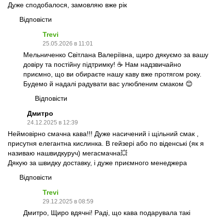
Дуже сподобалося, замовляю вже рік
Відповісти
Trevi
25.05.2026 в 11:01
Мельниченко Світлана Валеріївна, щиро дякуємо за вашу
довіру та постійну підтримку! ☕️ Нам надзвичайно
приємно, що ви обираєте нашу каву вже протягом року.
Будемо й надалі радувати вас улюбленим смаком 😊
Відповісти
Дмитро
24.12.2025 в 12:39
Неймовірно смачна кава!!! Дуже насичений і щільний смак ,
присутня елегантна кислинка. В гейзері або по віденські (як я
називаю нашвидкуруч) мегасмачна💥
Дякую за швидку доставку, і дуже приємного менеджера
Відповісти
Trevi
29.12.2025 в 08:59
Дмитро, Щиро вдячні! Раді, що кава подарувала такі