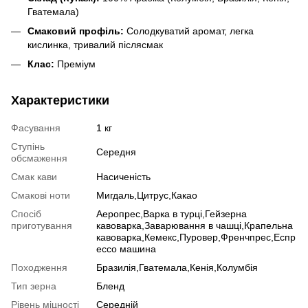
Гватемала)
Смаковий профіль:
Солодкуватий аромат, легка
кислинка, тривалий післясмак
Клас:
Преміум
Характеристики
Фасування
1 кг
Ступінь
Середня
обсмаження
Смак кави
Насиченість
Смакові ноти
Мигдаль,Цитрус,Какао
Спосіб
Аеропрес,Варка в турці,Гейзерна
приготування
кавоварка,Заварювання в чашці,Крапельна
кавоварка,Кемекс,Пуровер,Френчпрес,Еспр
ессо машина
Походження
Бразилія,Гватемала,Кенія,Колумбія
Тип зерна
Бленд
Рівень міцності
Середній