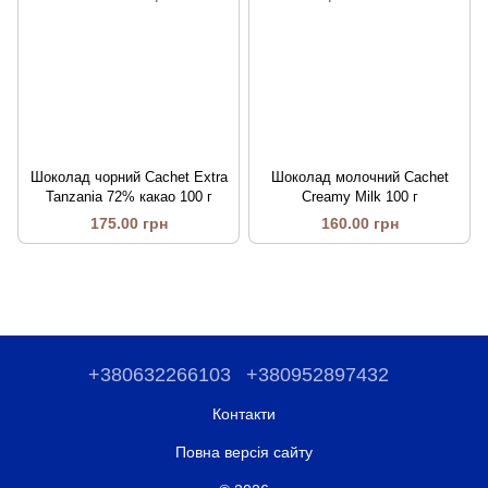
Шоколад чорний Cachet Extra
Шоколад молочний Cachet
Tanzania 72% какао 100 г
Creamy Milk 100 г
175.00 грн
160.00 грн
+380632266103
+380952897432
Контакти
Повна версія сайту