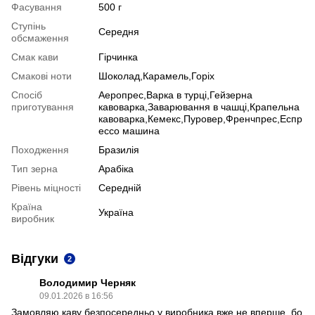
Фасування
500 г
Ступінь
Середня
обсмаження
Смак кави
Гірчинка
Смакові ноти
Шоколад,Карамель,Горіх
Спосіб
Аеропрес,Варка в турці,Гейзерна
приготування
кавоварка,Заварювання в чашці,Крапельна
кавоварка,Кемекс,Пуровер,Френчпрес,Еспр
ессо машина
Походження
Бразилія
Тип зерна
Арабіка
Рівень міцності
Середній
Країна
Україна
виробник
Відгуки
2
Володимир Черняк
09.01.2026 в 16:56
Замовляю каву безпосередньо у виробника вже не вперше, бо