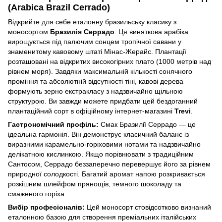
(Arabica Brazil Cerrado)
Відкрийте для себе еталонну бразильську класику з
моносортом
Бразилія Серрадо
. Ця виняткова арабіка
вирощується під палючим сонцем тропічної савани у
знаменитому кавовому штаті Мінас-Жерайс. Плантації
розташовані на відкритих високогірних плато (1000 метрів над
рівнем моря). Завдяки максимальній кількості сонячного
проміння та абсолютній відсутності тіні, кавові дерева
формують зерно екстракласу з надзвичайно щільною
структурою. Ви завжди можете придбати цей бездоганний
плантаційний сорт в офіційному інтернет-магазині
Trevi
.
Гастрономічний профіль:
Смак Бразилії Серрадо — це
ідеальна гармонія. Він демонструє класичний баланс із
виразними карамельно-горіховими нотами та надзвичайно
делікатною кислинкою. Якщо порівнювати з традиційним
Сантосом, Серрадо беззаперечно перевершує його за рівнем
природної солодкості. Багатий аромат напою розкривається
розкішним шлейфом прянощів, темного шоколаду та
смаженого горіха.
Вибір професіоналів:
Цей моносорт стовідсотково визнаний
еталонною базою для створення преміальних італійських