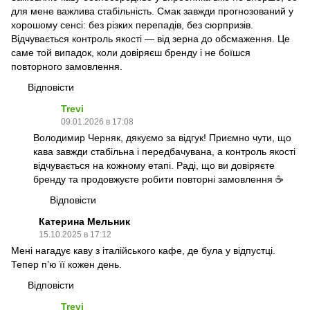
для мене важлива стабільність. Смак завжди прогнозований у
хорошому сенсі: без різких перепадів, без сюрпризів.
Відчувається контроль якості — від зерна до обсмаження. Це
саме той випадок, коли довіряєш бренду і не боїшся
повторного замовлення.
Відповісти
Trevi
09.01.2026 в 17:08
Володимир Черняк, дякуємо за відгук! Приємно чути, що
кава завжди стабільна і передбачувана, а контроль якості
відчувається на кожному етапі. Раді, що ви довіряєте
бренду та продовжуєте робити повторні замовлення ☕️
Відповісти
Катерина Мельник
15.10.2025 в 17:12
Мені нагадує каву з італійського кафе, де була у відпустці.
Тепер п’ю її кожен день.
Відповісти
Trevi