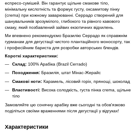
еспресо-сумішей. Він гарантує щільне смакове тіло,
мінімальну кислотність та формує густу, оксамитову пінку
(crema) при кожному заварюванні. Серрадо створений для
шанувальників зрозумілого, глибокого та рівного кавового
смаку, який позбавлений зайвих екзотичних відхилень.
Ми впевнено рекомендуємо Бразилію Серрадо як справжнім
гурманам для дегустації чистого плантаційного моносорту, так
і професійним бариста для розробки авторських блендів.
Короткі характеристики:
Склад:
100% Арабіка (Brazil Cerrado)
Походження:
Бразилія, штат Мінас-Жерайс
Смакові ноти:
Карамель, лісовий горіх, прянощі, шоколад
Властивості:
Висока солодкість, густа пінка crema, щільне
тіло
Замовляйте цю сонячну арабіку вже сьогодні та обов'язково
поділіться своїми враженнями після дегустації у відгуках!
Характеристики