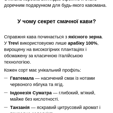
доречним подарунком для будь-якого кавомана.
У чому секрет смачної кави?
Справжня кава починається з
якісного зерна
.
У
Trevi
використовуємо лише
арабіку 100%
,
вирощену на високогірних плантаціях і
обсмажену за класичною італійською
технологією.
Кожен сорт має унікальний профіль:
Гватемала
— насичений смак із нотами
червоного яблука та ягід.
Індонезія Суматра
— глибокий, м’який,
майже без кислотності.
Танзанія
— яскравий цитрусовий аромат і