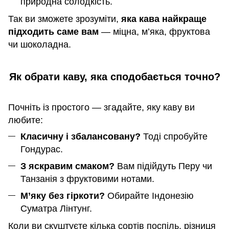
природна солодкість.
Так ви зможете зрозуміти,
яка кава найкраще
підходить саме вам
— міцна, м’яка, фруктова
чи шоколадна.
Як обрати каву, яка сподобається точно?
Почніть із простого — згадайте, яку каву ви
любите:
Класичну і збалансовану?
Тоді спробуйте
Гондурас.
З яскравим смаком?
Вам підійдуть Перу чи
Танзанія з фруктовими нотами.
М’яку без гіркоти?
Обирайте Індонезію
Суматра Лінтунг.
Коли ви скуштуєте кілька сортів поспіль, різниця