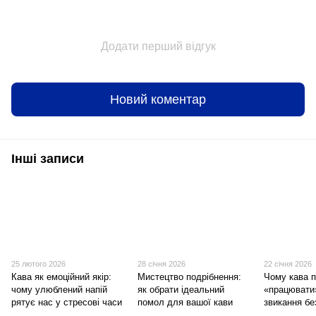
Додати перший відгук
Новий коментар
Інші записи
25 лютого 2026
28 січня 2026
22 січня 2026
Кава як емоційний якір:
Мистецтво подрібнення:
Чому кава 
чому улюблений напій
як обрати ідеальний
«працювати
рятує нас у стресові часи
помол для вашої кави
звикання бе