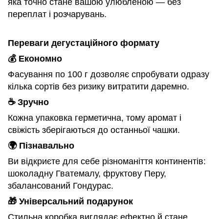
яка точно стане вашою улюбленою — без
переплат і розчарувань.
Переваги дегустаційного формату
💰
Економно
Фасування по 100 г дозволяє спробувати одразу
кілька сортів без ризику витратити даремно.
☕
Зручно
Кожна упаковка герметична, тому аромат і
свіжість зберігаються до останньої чашки.
🌍
Пізнавально
Ви відкриєте для себе різноманіття континентів:
шоколадну Гватемалу, фруктову Перу,
збалансований Гондурас.
🎁
Універсальний подарунок
Стильна коробка виглядає ефектно й стане