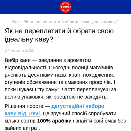
Блог
Як не переплатити й обрати свою ідеальну каву?
Як не переплатити й обрати свою
ідеальну каву?
27 жовтня 2025
Вибір кави — завдання з ароматом
відповідальності. Сьогодні полиці магазинів
рясніють десятками назв, країн походження,
ступенів обсмаження та смакових профілів. І
поки шукаєш “ту саму”, часто переплачуєш за
великі упаковки, які зрештою не заходять.
Рішення просте —
дегустаційні набори
кави від Trevi
. Це зручний спосіб спробувати
кілька сортів
100%
арабіки
і знайти свій смак без
зайвих витрат.