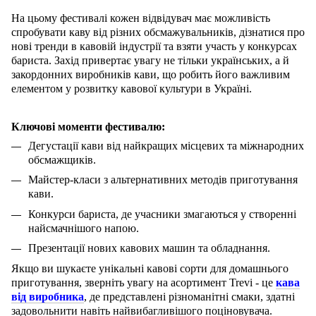
На цьому фестивалі кожен відвідувач має можливість
спробувати каву від різних обсмажувальників, дізнатися про
нові тренди в кавовій індустрії та взяти участь у конкурсах
бариста. Захід привертає увагу не тільки українських, а й
закордонних виробників кави, що робить його важливим
елементом у розвитку кавової культури в Україні.
Ключові моменти фестивалю:
Дегустації кави від найкращих місцевих та міжнародних
обсмажщиків.
Майстер-класи з альтернативних методів приготування
кави.
Конкурси бариста, де учасники змагаються у створенні
найсмачнішого напою.
Презентації нових кавових машин та обладнання.
Якщо ви шукаєте унікальні кавові сорти для домашнього
приготування, зверніть увагу на асортимент Trevi - це
кава
від виробника
, де представлені різноманітні смаки, здатні
задовольнити навіть найвибагливішого поціновувача.