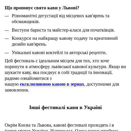
Що пропонує свято кави у Львові?
Різноманітні дегустації від місцевих кав'ярень та
обсмажщиків.
Виступи бариста та майстер-класи для початківців.
Конкурси на найкращу кавову подачу та креативний
дизайн кав'ярень.
Унікальні кавові коктейлі та авторські рецепти.
Цей фестиваль є ідеальним місцем для тих, хто хоче
поринути в атмосферу львівської кавової культури. Якщо ви
шукаєте каву, яка поєднує в собі традиції та інновації,
радимо ознайомитися з
нашую
ексклюзивною кавою в зернах
, доступними для
замовлення.
Інші фестивалі кави в Україні
Окрім Києва та Львова, кавові фестивалі
проходять і в
інших містах України. Наприклад, Одеса також приймає