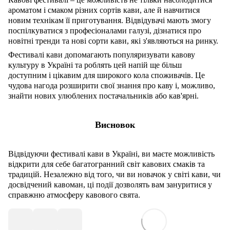
ароматом і смаком різних сортів кави, але й навчитися
новим технікам її приготування. Відвідувачі мають змогу
поспілкуватися з професіоналами галузі, дізнатися про
новітні тренди та нові сорти кави, які з'являються на ринку.
Фестивалі кави допомагають популяризувати кавову
культуру в Україні та роблять цей напій ще більш
доступним і цікавим для широкого кола споживачів. Це
чудова нагода розширити свої знання про каву і, можливо,
знайти нових улюблених постачальників або кав'ярні.
Висновок
Відвідуючи фестивалі кави в Україні, ви маєте можливість
відкрити для себе багатогранний світ кавових смаків та
традицій. Незалежно від того, чи ви новачок у світі кави, чи
досвідчений кавоман, ці події дозволять вам зануритися у
справжню атмосферу кавового свята.