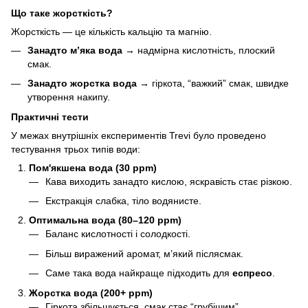
Що таке жорсткість?
Жорсткість — це кількість кальцію та магнію.
Занадто м’яка вода
→ надмірна кислотність, плоский
смак.
Занадто жорстка вода
→ гіркота, “важкий” смак, швидке
утворення накипу.
Практичні тести
У межах внутрішніх експериментів Trevi було проведено
тестування трьох типів води:
Пом'якшена вода (30 ppm)
Кава виходить занадто кислою, яскравість стає різкою.
Екстракція слабка, тіло водянисте.
Оптимальна вода (80–120 ppm)
Баланс кислотності і солодкості.
Більш виражений аромат, м’який післясмак.
Саме така вода найкраще підходить для
еспресо
.
Жорстка вода (200+ ppm)
Гіркота збільшується, смак стає “грубішим”.