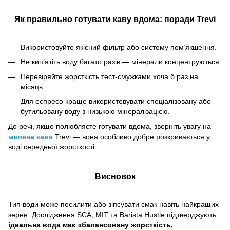
Як правильно готувати каву вдома: поради Trevi
Використовуйте якісний фільтр або систему пом’якшення.
Не кип’ятіть воду багато разів — мінерали концентруються.
Перевіряйте жорсткість тест-смужками хоча б раз на
місяць.
Для еспресо краще використовувати спеціалізовану або
бутильовану воду з низькою мінералізацією.
До речі, якщо полюбляєте готувати вдома, зверніть увагу на
мелена кава
Trevi — вона особливо добре розкривається у
воді середньої жорсткості.
Висновок
Тип води може посилити або зіпсувати смак навіть найкращих
зерен. Дослідження SCA, MIT та Barista Hustle підтверджують:
ідеальна вода має збалансовану жорсткість,