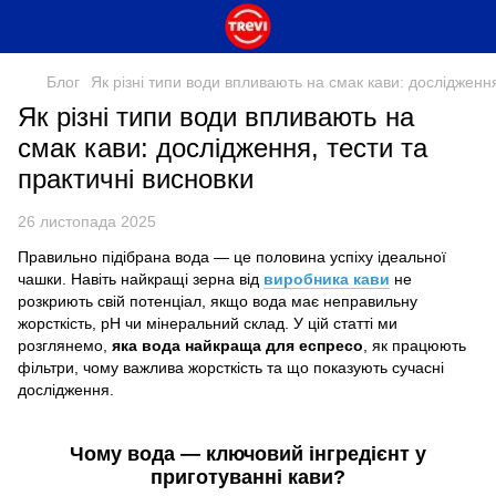
Блог
Як різні типи води впливають на смак кави: дослідження
Як різні типи води впливають на
смак кави: дослідження, тести та
практичні висновки
26 листопада 2025
Правильно підібрана вода — це половина успіху ідеальної
чашки. Навіть найкращі зерна від
виробника кави
не
розкриють свій потенціал, якщо вода має неправильну
жорсткість, pH чи мінеральний склад. У цій статті ми
розглянемо,
яка вода найкраща для еспресо
, як працюють
фільтри, чому важлива жорсткість та що показують сучасні
дослідження.
Чому вода — ключовий інгредієнт у
приготуванні кави?