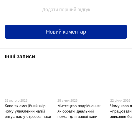
Додати перший відгук
Новий коментар
Інші записи
25 лютого 2026
28 січня 2026
22 січня 2026
Кава як емоційний якір:
Мистецтво подрібнення:
Чому кава 
чому улюблений напій
як обрати ідеальний
«працювати
рятує нас у стресові часи
помол для вашої кави
звикання бе