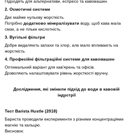
Підходять для альтернативи, еспресо та кавомашин.
2. Осмотичні системи
Дає майже нульову жорсткість.
Потрібно
додатково мінералізувати
воду, щоб кава мала
смак, а не тільки кислотність.
3. Вугільні фільтри
Добре видаляють запахи та хлор, але мало впливають на
жорсткість.
4. Професійні фільтраційні системи для кавомашин
Оптимальний варіант для кав’ярень та офісів.
Дозволяють налаштовувати рівень жорсткості вручну.
Дослідження, які змінили підхід до води в кавовій
індустрії
Тест Barista Hustle (2018)
Бариста проводили експерименти з різними концентраціями
магнію та кальцію.
Висновок: