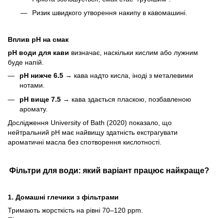
Ризик швидкого утворення накипу в кавомашині.
Вплив pH на смак
pH води для кави
визначає, наскільки кислим або лужним
буде напій.
pH нижче 6.5
→ кава надто кисла, іноді з металевими
нотами.
pH вище 7.5
→ кава здається пласкою, позбавленою
аромату.
Дослідження University of Bath (2020) показало, що
нейтральний pH має найвищу здатність екстрагувати
ароматичні масла без спотворення кислотності.
Фільтри для води: який варіант працює найкраще?
1. Домашні глечики з фільтрами
Тримають жорсткість на рівні 70–120 ppm.