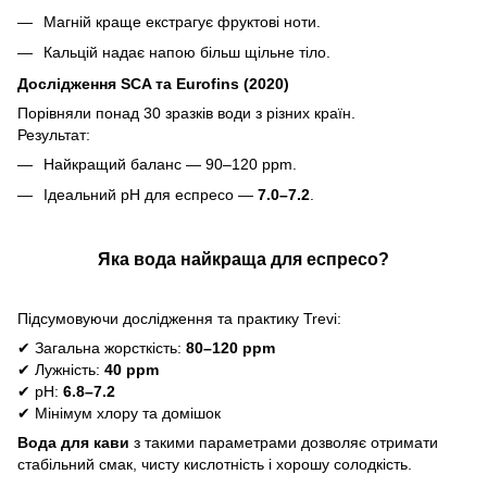
Магній краще екстрагує фруктові ноти.
Кальцій надає напою більш щільне тіло.
Дослідження SCA та Eurofins (2020)
Порівняли понад 30 зразків води з різних країн.
Результат:
Найкращий баланс — 90–120 ppm.
Ідеальний pH для еспресо —
7.0–7.2
.
Яка вода найкраща для еспресо?
Підсумовуючи дослідження та практику Trevi:
✔
Загальна жорсткість:
80–120 ppm
✔
Лужність:
40 ppm
✔
pH:
6.8–7.2
✔
Мінімум хлору та домішок
Вода для кави
з такими параметрами дозволяє отримати
стабільний смак, чисту кислотність і хорошу солодкість.