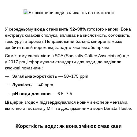
У середньому
вода становить 92–98%
готового напою. Вона
екстрагує смакові сполуки, впливає на кислотність, солодкість,
текстуру та аромат. Неправильний баланс мінералів може
зробити напій порожнім, занадто кислим або гірким.
Саме тому спеціалісти з SCA (Specialty Coffee Association) ще
у 2017 році сформували стандарти для води, де виділили
ключові показники:
Загальна жорсткість
— 50–175 ppm
Лужність
— 40 ppm
pH води для кави
— 6.5–7.5
Ці цифри згодом підтверджувалися новими експериментами,
включно з тестами у MIT та дослідженнями води Barista Hustle.
Жорсткість води: як вона змінює смак кави