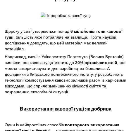
Щороку у світі утворюється понад
6 мільйонів тонн кавової
гущі
, більшість якої потрапляє на звалища. Проте наукові
дослідження доводять, що цей матеріал має великий
потенціал.
Наприклад, вчені з Університету Портсмута (Велика Британія)
виявили, що кавова гуща містить до
20% органічних олій
, які
можна використовувати для виробництва біопалива. А
дослідники з Київського політехнічного інституту розробляють
технології компостування кавових залишків разом із харчовими
відходами, що сприяє зменшенню кількості сміття та
покращенню екологічної ситуації.
Використання кавової гущі як добрива
Один із найпростіших способів
повторного використання
кавової гущі в Україні
— це застосування її як натурального