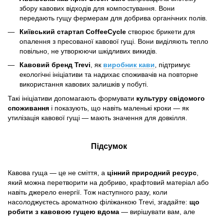
збору кавових відходів для компостування. Вони
передають гущу фермерам для добрива органічних полів.
Київський стартап CoffeeCycle
створює брикети для
опалення з пресованої кавової гущі. Вони виділяють тепло
повільно, не утворюючи шкідливих викидів.
Кавовий бренд Trevi
, як
виробник кави
, підтримує
екологічні ініціативи та надихає споживачів на повторне
використання кавових залишків у побуті.
Такі ініціативи допомагають формувати
культуру свідомого
споживання
і показують, що навіть маленькі кроки — як
утилізація кавової гущі — мають значення для довкілля.
Підсумок
Кавова гуща — це не сміття, а
цінний природний ресурс
,
який можна перетворити на добриво, крафтовий матеріал або
навіть джерело енергії. Тож наступного разу, коли
насолоджуєтесь ароматною філіжанкою Trevi, згадайте:
що
робити з кавовою гущею вдома
— вирішувати вам, але