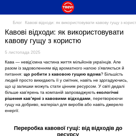
Блог
Кавові відходи: як використовувати кавову гущу з корис
Кавові відходи: як використовувати
кавову гущу з користю
5 листопада 2025
Кава — невід’ємна частина життя мільйонів українців. Але
разом із задоволенням від ароматного напою з’являється й
питання:
що робити з кавовою гущею вдома
? Більшість
людей просто викидають її у смітник, навіть не здогадуючись,
що ці залишки можуть стати цінним ресурсом. У світі дедалі
більше кав’ярень та компаній запроваджують
екологічні
рішення кав’ярні з кавовими відходами
, перетворюючи
гущу на добриво, матеріал для виробів або навіть джерело
енергії.
Переробка кавової гущі: від відходів до
ресурсу