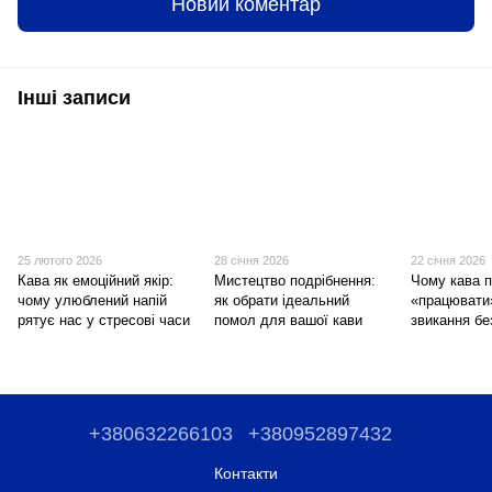
Новий коментар
Інші записи
25 лютого 2026
28 січня 2026
22 січня 2026
Кава як емоційний якір:
Мистецтво подрібнення:
Чому кава 
чому улюблений напій
як обрати ідеальний
«працювати
рятує нас у стресові часи
помол для вашої кави
звикання бе
+380632266103
+380952897432
Контакти