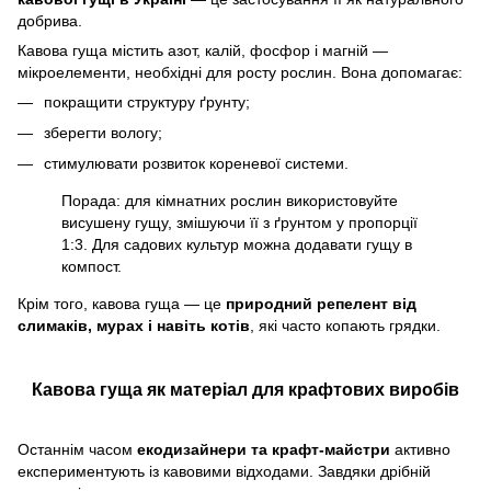
добрива.
Кавова гуща містить азот, калій, фосфор і магній —
мікроелементи, необхідні для росту рослин. Вона допомагає:
покращити структуру ґрунту;
зберегти вологу;
стимулювати розвиток кореневої системи.
Порада: для кімнатних рослин використовуйте
висушену гущу, змішуючи її з ґрунтом у пропорції
1:3. Для садових культур можна додавати гущу в
компост.
Крім того, кавова гуща — це
природний репелент від
слимаків, мурах і навіть котів
, які часто копають грядки.
Кавова гуща як матеріал для крафтових виробів
Останнім часом
екодизайнери та крафт-майстри
активно
експериментують із кавовими відходами. Завдяки дрібній