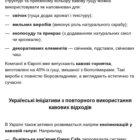
структурі та приємному кольору кавову гущу можна
використовувати як наповнювач для:
свічок
(гуща додає аромат і текстуру);
мильних виробів
(виконує роль натурального скрабу);
екопосуду та прикрас
(з додаванням натуральних смол
чи крохмалю);
декоративних елементів
— свічників, підставок, свічкових
чаш.
Компанії в Європі вже випускають
кавові горнятка
,
виготовлені на 40% із гущі, змішаної з біополімерами. Такі
вироби є повністю біорозкладними, а виглядають естетично та
сучасно.
Українські ініціативи з повторного використання
кавових відходів
В Україні також активно розвивається напрям
екоінновацій у
кавовій галузі
. Наприклад:
Львівська кав’ярня Green Cafe
запровадила систему