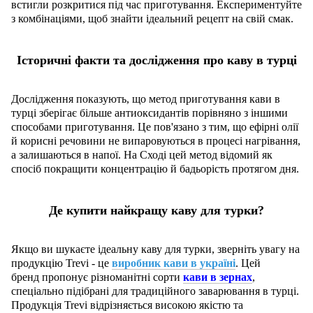
встигли розкритися під час приготування. Експериментуйте
з комбінаціями, щоб знайти ідеальний рецепт на свій смак.
Історичні факти та дослідження про каву в турці
Дослідження показують, що метод приготування кави в
турці зберігає більше антиоксидантів порівняно з іншими
способами приготування. Це пов'язано з тим, що ефірні олії
й корисні речовини не випаровуються в процесі нагрівання,
а залишаються в напої. На Сході цей метод відомий як
спосіб покращити концентрацію й бадьорість протягом дня.
Де купити найкращу каву для турки?
Якщо ви шукаєте ідеальну каву для турки, зверніть увагу на
продукцію Trevi - це
виробник кави в україні
. Цей
бренд пропонує різноманітні сорти
кави в зернах
,
спеціально підібрані для традиційного заварювання в турці.
Продукція Trevi відрізняється високою якістю та