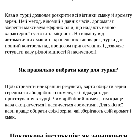
Кава в турці дозволяє розкрити всі відтінки смаку й аромату
зерен. Цей метод, відомий з давніх часів, допомагає
зберегти максимум ефірних олій, що надають напою
характерної густоти та міцності. На відміну від
автоматичних машин і крапельних кавоварок, турка дає
повний контроль над процесом приготування і дозволяє
готувати каву різної міцності й насиченості.
Як правильно вибрати каву для турки?
Щоб отримати найкращий результат, варто обирати зерна
середнього або дрібного помелу,
як
і підходять для
приготування в турці. Чим дрібніший помел, тим краще
кава екстрагується і насичується ароматами. Для якісної
кави краще обирати свіжі зерна, які зберігають свій аромат і
смак.
Покрокова інструкція: як заварювати