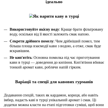
ідеально
Використовуйте якісну воду
: Краще брати фільтровану
воду, оскільки від її якості залежить смак напою.
Секрети дрібного помелу
: Чим дрібніший помел, тим
більша площа взаємодії кави з водою, а отже, смак буде
яскравішим.
Не кип'ятіть
: Основна помилка під час приготування
кави в турці — доведення до кипіння. Кип'ятіння вбиває
тонкий аромат кави, роблячи напій гірким.
Варіації та спеції для кавових гурманів
Додавання спецій, таких як кардамон, кориця, або навіть
імбир, надасть каві в турці унікальний аромат і смак. Ці
додатки можна класти на етапі підготовки суміші, щоб вони