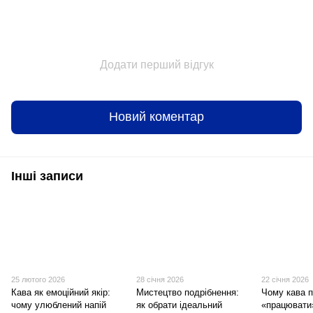
Додати перший відгук
Новий коментар
Інші записи
25 лютого 2026
28 січня 2026
22 січня 2026
Кава як емоційний якір:
Мистецтво подрібнення:
Чому кава 
чому улюблений напій
як обрати ідеальний
«працювати