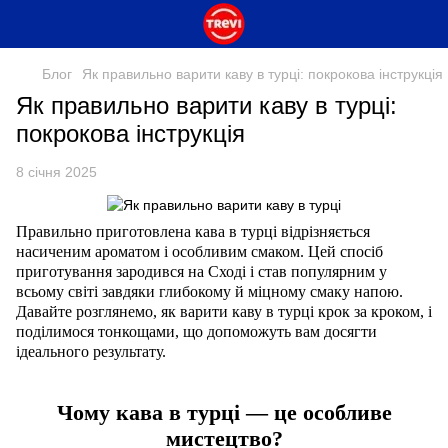
Блог
Як правильно варити каву в турці: покрокова інструкція
Як правильно варити каву в турці:
покрокова інструкція
8 січня 2025
Правильно приготов
ле
на кава в турці відрізняється
насиченим ароматом і особливим смаком. Цей спосіб
приготування зародився на Сході і став популярним у
всьому світі завдяки глибокому й міцному смаку напою.
Давайте розглянемо, як варити каву в турці крок за кроком, і
поділимося тонкощами, що допоможуть вам досягти
ідеального результату.
Чому кава в турці — це особливе
мистецтво?